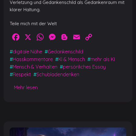
Verletzung und Gedankenschild als Gedankenraum mit
klarer Haltung.
Teile mich mit der Welt
F
X
W
M
Bl
E
C
a
h
e
o
m
o
#
digitale Nähe
#
Gedankenschild
c
at
ss
g
ai
p
#
Hasskommentare
#
KI & Mensch
#
mehr als KI
e
s
e
g
l
y
#
Mensch & Verhalten
#
persönliches Essay
b
A
n
er
Li
#
Respekt
#
Schubladendenken
o
p
g
n
Mehr lesen
o
p
er
k
k