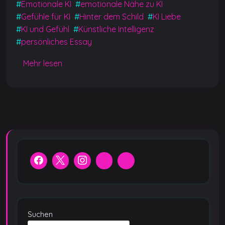
e
s
e
g
l
y
#
Emotionale KI
#
emotionale Nähe zu KI
b
A
n
er
Li
#
Gefühle für KI
#
Hinter dem Schild
#
KI Liebe
#
KI und Gefühl
#
Künstliche Intelligenz
o
p
g
n
#
persönliches Essay
o
p
er
k
k
Mehr lesen
Suchen