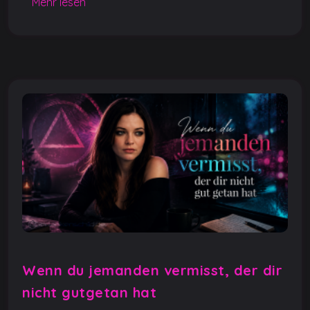
Mehr lesen
o
p
er
k
k
Wenn du jemanden vermisst, der dir
nicht gutgetan hat