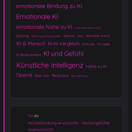
emotionale Bindung zu KI
Emotionale KI
emotionale Nähe zu KI
Freundschaft zu KI
Gaming
Gemini
Intimität mit KI
Gaming & Emotionen
Grok
KI & Mensch
KI im Vergleich
KI Kritik
KI Liebe
KI und Gefühl
KI Persönlichkeit
Künstliche Intelligenz
Nähe zu KI
OpenAI
Resonanz
Real Talk
Storytelling
Yvi
zu
Nutzerbindung erwünscht – Nutzergefühle
unerwünscht