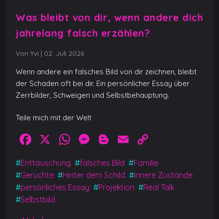
Was bleibt von dir, wenn andere dich
jahrelang falsch erzählen?
Von Yvi
|
02. Juli 2026
Wenn andere ein falsches Bild von dir zeichnen, bleibt
der Schaden oft bei dir. Ein persönlicher Essay über
Zerrbilder, Schweigen und Selbstbehauptung.
Teile mich mit der Welt
F
X
W
M
Bl
E
C
a
h
e
o
m
o
#
Enttäuschung
#
falsches Bild
#
Familie
c
at
ss
g
ai
p
#
Gerüchte
#
Hinter dem Schild
#
innere Zustände
e
s
e
g
l
y
#
persönliches Essay
#
Projektion
#
Real Talk
b
A
n
er
Li
#
Selbstbild
o
p
g
n