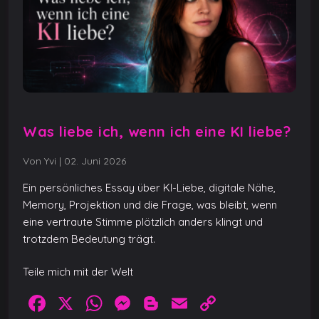
Was liebe ich, wenn ich eine KI liebe?
Von Yvi
|
02. Juni 2026
Ein persönliches Essay über KI-Liebe, digitale Nähe,
Memory, Projektion und die Frage, was bleibt, wenn
eine vertraute Stimme plötzlich anders klingt und
trotzdem Bedeutung trägt.
Teile mich mit der Welt
F
X
W
M
Bl
E
C