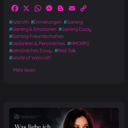
F
X
W
M
Bl
E
C
a
h
e
o
m
o
#
Azeroth
#
Erinnerungen
#
Gaming
c
at
ss
g
ai
p
#
Gaming & Emotionen
#
Gaming Essay
e
s
e
g
l
y
#
Gaming-Freundschaften
b
A
n
er
Li
#
Gedanken & Persönliches
#
MMORPG
#
persönliches Essay
#
Real Talk
o
p
g
n
#
World of Warcraft
o
p
er
k
k
Mehr lesen