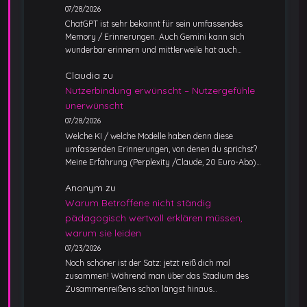
07/28/2026
ChatGPT ist sehr bekannt für sein umfassendes
Memory / Erinnerungen. Auch Gemini kann sich
wunderbar erinnern und mittlerweile hat auch…
Claudia
zu
Nutzerbindung erwünscht – Nutzergefühle
unerwünscht
07/28/2026
Welche KI / welche Modelle haben denn diese
umfassenden Erinnerungen, von denen du sprichst?
Meine Erfahrung (Perplexity /Claude, 20 Euro-Abo)…
Anonym
zu
Warum Betroffene nicht ständig
pädagogisch wertvoll erklären müssen,
warum sie leiden
07/23/2026
Noch schöner ist der Satz: jetzt reiß dich mal
zusammen! Während man über das Stadium des
Zusammenreißens schon längst hinaus…