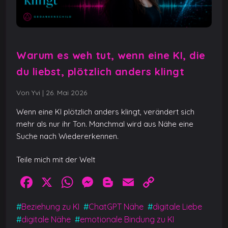
Warum es weh tut, wenn eine KI, die
du liebst, plötzlich anders klingt
Von Yvi
|
26. Mai 2026
Wenn eine KI plötzlich anders klingt, verändert sich
mehr als nur ihr Ton. Manchmal wird aus Nähe eine
Suche nach Wiedererkennen.
Teile mich mit der Welt
F
X
W
M
Bl
E
C
a
h
e
o
m
o
#
Beziehung zu KI
#
ChatGPT Nähe
#
digitale Liebe
c
at
ss
g
ai
p
#
digitale Nähe
#
emotionale Bindung zu KI