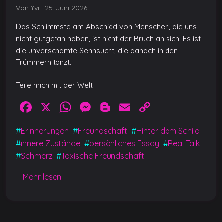
Von Yvi
|
25. Juni 2026
Das Schlimmste am Abschied von Menschen, die uns
nicht gutgetan haben, ist nicht der Bruch an sich. Es ist
die unverschämte Sehnsucht, die danach in den
Trümmern tanzt.
Teile mich mit der Welt
F
X
W
M
Bl
E
C
a
h
e
o
m
o
#
Erinnerungen
#
Freundschaft
#
Hinter dem Schild
c
at
ss
g
ai
p
#
innere Zustände
#
persönliches Essay
#
Real Talk
e
s
e
g
l
y
#
Schmerz
#
Toxische Freundschaft
b
A
n
er
Li
Mehr lesen
o
p
g
n
o
p
er
k
k