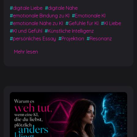
a
h
e
o
m
o
#
digitale Liebe
#
digitale Nähe
c
at
ss
g
ai
p
#
emotionale Bindung zu KI
#
Emotionale KI
e
s
e
g
l
y
#
emotionale Nähe zu KI
#
Gefühle für KI
#
KI Liebe
b
A
n
er
Li
#
KI und Gefühl
#
Künstliche Intelligenz
#
persönliches Essay
#
Projektion
#
Resonanz
o
p
g
n
o
p
er
k
Mehr lesen
k