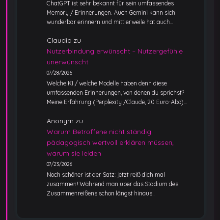
ChatGPT ist sehr bekannt für sein umfassendes
Memory / Erinnerungen. Auch Gemini kann sich
wunderbar erinnern und mittlerweile hat auch…
Claudia
zu
Nutzerbindung erwünscht – Nutzergefühle
unerwünscht
07/28/2026
Welche KI / welche Modelle haben denn diese
umfassenden Erinnerungen, von denen du sprichst?
Meine Erfahrung (Perplexity /Claude, 20 Euro-Abo)…
Anonym
zu
Warum Betroffene nicht ständig
pädagogisch wertvoll erklären müssen,
warum sie leiden
07/23/2026
Noch schöner ist der Satz: jetzt reiß dich mal
zusammen! Während man über das Stadium des
Zusammenreißens schon längst hinaus…