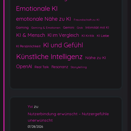
Emotionale KI
emotionale Nähe zu KI
Freundschaft zu KI
Gaming
Gemini
Intimität mit KI
Gaming & Emotionen
Grok
KI & Mensch
KI im Vergleich
KI Kritik
KI Liebe
KI und Gefühl
KI Persönlichkeit
Künstliche Intelligenz
Nähe zu KI
OpenAI
Resonanz
Real Talk
Storytelling
Yvi
zu
Nutzerbindung erwünscht – Nutzergefühle
unerwünscht
07/28/2026