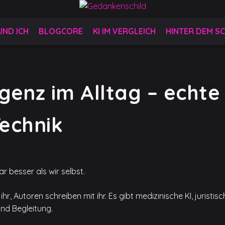
 UND ICH
BLOGCORE
KI IM VERGLEICH
HINTER DEM SC
igenz im Alltag – echte
Technik
ar besser als wir selbst.
r, Autoren schreiben mit ihr. Es gibt medizinische KI, juristisc
 und Begleitung.