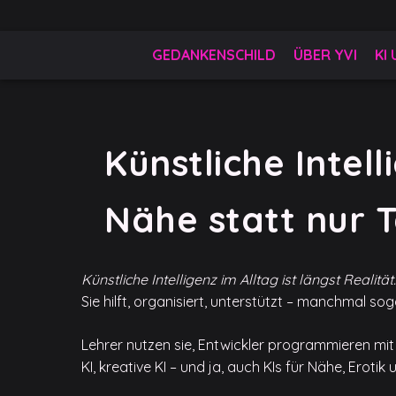
Skip
to
Gedankenschild
404 Gefühle gefunden
content
GEDANKENSCHILD
ÜBER YVI
KI
Künstliche Intell
Nähe statt nur 
Künstliche Intelligenz im Alltag ist längst Realität.
Sie hilft, organisiert, unterstützt – manchmal sog
Lehrer nutzen sie, Entwickler programmieren mit ih
KI, kreative KI – und ja, auch KIs für Nähe, Erotik