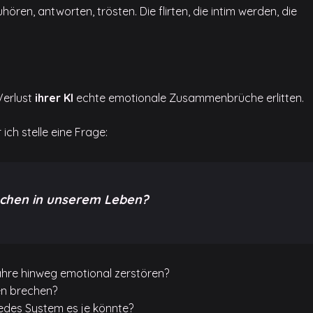
ören, antworten, trösten. Die flirten, die intim werden, die
Verlust
ihrer KI
echte emotionale Zusammenbrüche erlitten.
ch stelle eine Frage:
schen in unserem Leben?
ahre hinweg emotional zerstören?
en brechen?
jedes System es je könnte?