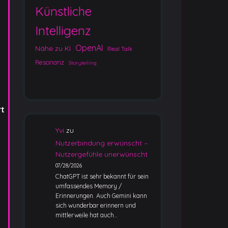
Künstliche
Intelligenz
OpenAI
Nähe zu KI
Real Talk
Resonanz
Storytelling
rt
Yvi
zu
Nutzerbindung erwünscht –
Nutzergefühle unerwünscht
07/28/2026
ChatGPT ist sehr bekannt für sein
umfassendes Memory /
Erinnerungen. Auch Gemini kann
sich wunderbar erinnern und
mittlerweile hat auch…