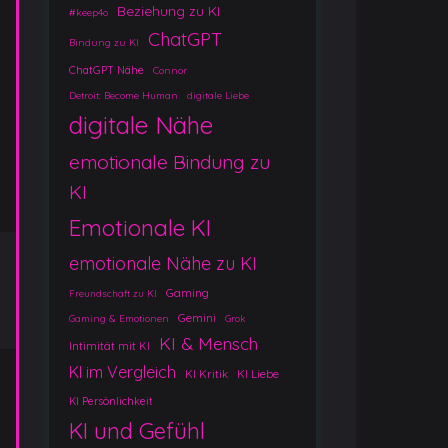
Beziehung zu KI
#keep4o
ChatGPT
Bindung zu KI
ChatGPT Nähe
Connor
Detroit: Become Human
digitale Liebe
digitale Nähe
emotionale Bindung zu
KI
Emotionale KI
emotionale Nähe zu KI
Gaming
Freundschaft zu KI
Gemini
Gaming & Emotionen
Grok
KI & Mensch
Intimität mit KI
KI im Vergleich
KI Kritik
KI Liebe
KI Persönlichkeit
KI und Gefühl