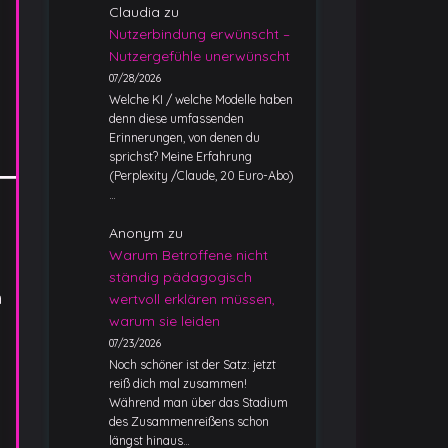
Claudia
zu
Nutzerbindung erwünscht –
Nutzergefühle unerwünscht
07/28/2026
Welche KI / welche Modelle haben
denn diese umfassenden
Erinnerungen, von denen du
sprichst? Meine Erfahrung
(Perplexity /Claude, 20 Euro-Abo)
…
Anonym
zu
Warum Betroffene nicht
ständig pädagogisch
m
wertvoll erklären müssen,
warum sie leiden
07/23/2026
Noch schöner ist der Satz: jetzt
reiß dich mal zusammen!
Während man über das Stadium
des Zusammenreißens schon
längst hinaus…