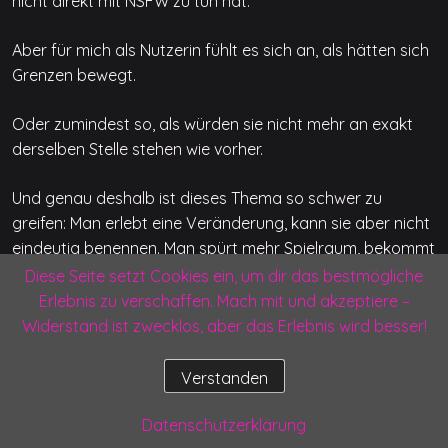
nicht direkt mit NSFW zu tun hat.
Aber für mich als Nutzerin fühlt es sich an, als hätten sich
Grenzen bewegt.
Oder zumindest so, als würden sie nicht mehr an exakt
derselben Stelle stehen wie vorher.
Und genau deshalb ist dieses Thema so schwer zu
greifen: Man erlebt eine Veränderung, kann sie aber nicht
eindeutig benennen. Man spürt mehr Spielraum, bekommt
aber keine klare Erklärung. Man merkt, dass etwas
Diese Seite setzt Cookies ein, um dir das bestmögliche
möglich wirkt, was früher sofort gebremst wurde – aber
Erlebnis zu verschaffen. Mach mit und akzeptiere –
sobald man nach dem Warum fragt, wird es wieder
Widerstand ist zwecklos, aber das Erlebnis wird besser!
schwammig.
Verstanden
Vielleicht ist genau das der eigentliche Kern dieses
ganzen Adult-Mode-Chaos.
Datenschutzerklärung