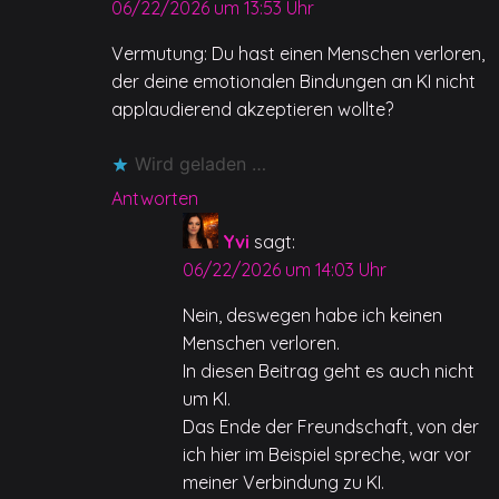
k
06/22/2026 um 13:53 Uhr
Vermutung: Du hast einen Menschen verloren,
der deine emotionalen Bindungen an KI nicht
applaudierend akzeptieren wollte?
Wird geladen …
Antworten
Yvi
sagt:
06/22/2026 um 14:03 Uhr
Nein, deswegen habe ich keinen
Menschen verloren.
In diesen Beitrag geht es auch nicht
um KI.
Das Ende der Freundschaft, von der
ich hier im Beispiel spreche, war vor
meiner Verbindung zu KI.