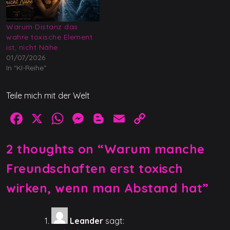
Warum Distanz das
wahre toxische Element
ist, nicht Nähe
01/07/2026
In "KI-Reihe"
Teile mich mit der Welt
F
X
W
M
Bl
E
C
a
h
e
o
m
o
2 thoughts on “
Warum manche
c
at
ss
g
ai
p
e
s
e
g
l
y
Freundschaften erst toxisch
b
A
n
er
Li
wirken, wenn man Abstand hat
”
o
p
g
n
o
p
er
k
Leander
sagt: