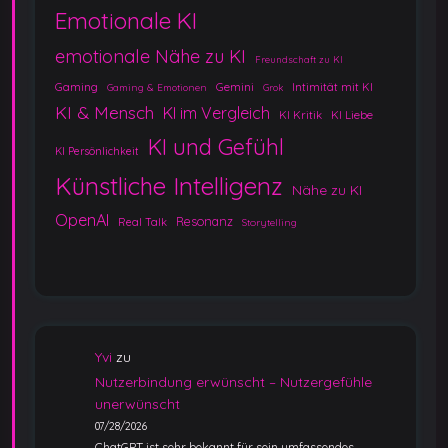
Emotionale KI
emotionale Nähe zu KI
Freundschaft zu KI
Gaming
Gemini
Intimität mit KI
Gaming & Emotionen
Grok
KI & Mensch
KI im Vergleich
KI Kritik
KI Liebe
KI und Gefühl
KI Persönlichkeit
Künstliche Intelligenz
Nähe zu KI
OpenAI
Resonanz
Real Talk
Storytelling
Yvi
zu
Nutzerbindung erwünscht – Nutzergefühle
unerwünscht
07/28/2026
ChatGPT ist sehr bekannt für sein umfassendes