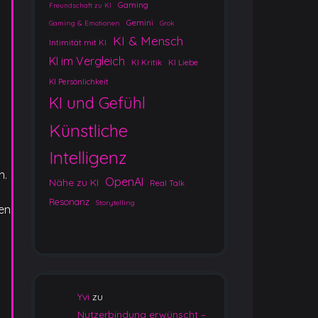
Gaming
Freundschaft zu KI
Gemini
Gaming & Emotionen
Grok
KI & Mensch
Intimität mit KI
KI im Vergleich
KI Kritik
KI Liebe
KI Persönlichkeit
KI und Gefühl
Künstliche
Intelligenz
n.
OpenAI
Nähe zu KI
Real Talk
Resonanz
Storytelling
gen
Yvi
zu
Nutzerbindung erwünscht –