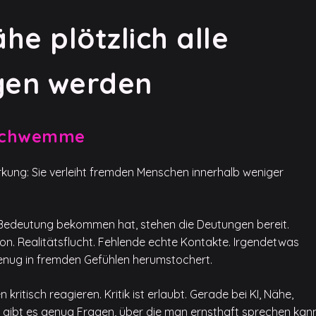
e plötzlich alle
gen werden
-Schwemme
rkung: Sie verleiht fremden Menschen innerhalb weniger
 Bedeutung bekommen hat, stehen die Deutungen bereit.
ion. Realitätsflucht. Fehlende echte Kontakte. Irgendetwas
enug in fremden Gefühlen herumstochert.
kritisch reagieren. Kritik ist erlaubt. Gerade bei KI, Nähe,
t gibt es genug Fragen, über die man ernsthaft sprechen kann