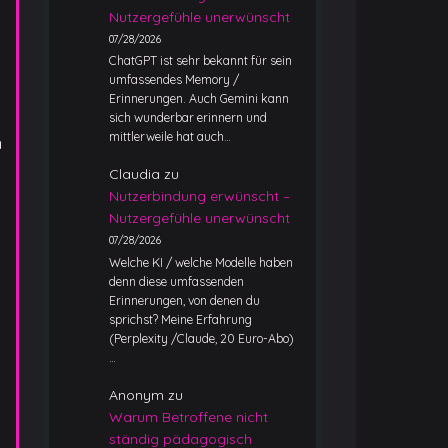
Nutzergefühle unerwünscht
07/28/2026
ChatGPT ist sehr bekannt für sein
umfassendes Memory /
Erinnerungen. Auch Gemini kann
sich wunderbar erinnern und
mittlerweile hat auch…
n
Claudia
zu
Nutzerbindung erwünscht –
Nutzergefühle unerwünscht
07/28/2026
Welche KI / welche Modelle haben
denn diese umfassenden
Erinnerungen, von denen du
sprichst? Meine Erfahrung
(Perplexity /Claude, 20 Euro-Abo)
…
Anonym
zu
Warum Betroffene nicht
ständig pädagogisch