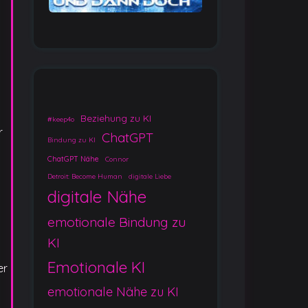
Beziehung zu KI
#keep4o
r
ChatGPT
Bindung zu KI
ChatGPT Nähe
Connor
Detroit: Become Human
digitale Liebe
digitale Nähe
emotionale Bindung zu
KI
Emotionale KI
er
emotionale Nähe zu KI