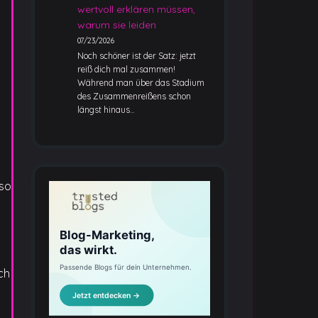
wertvoll erklären müssen,
warum sie leiden
07/23/2026
Noch schöner ist der Satz: jetzt
s
reiß dich mal zusammen!
Während man über das Stadium
des Zusammenreißens schon
längst hinaus…
 so
ch