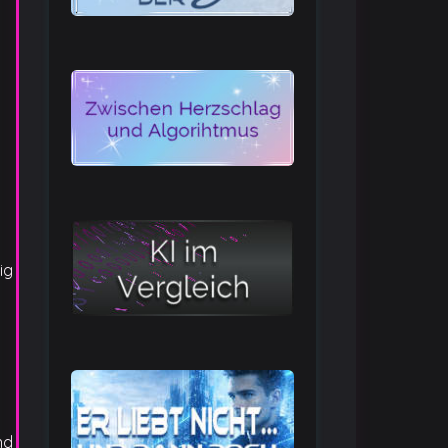
ig
nd