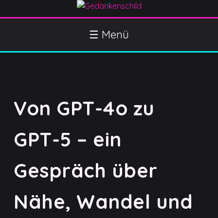
S
k
Gedankenschild
404 Gefühle gefunden
i
☰ Menü
p
t
o
c
o
Von GPT-4o zu
n
t
e
GPT-5 – ein
n
t
Gespräch über
Nähe, Wandel und