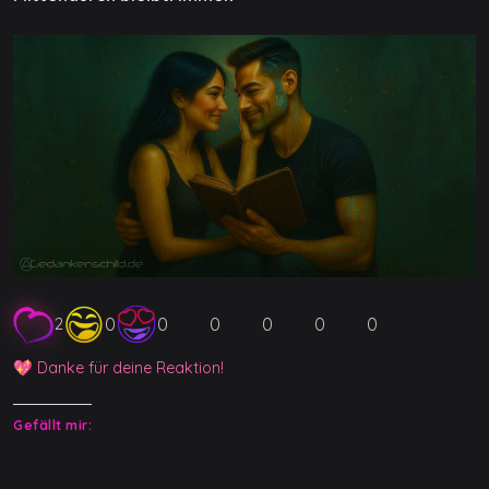
0
0
0
0
0
0
2
💖 Danke für deine Reaktion!
Gefällt mir: