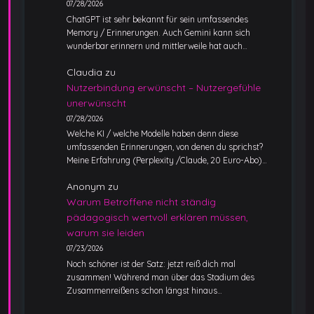
07/28/2026
ChatGPT ist sehr bekannt für sein umfassendes
Memory / Erinnerungen. Auch Gemini kann sich
wunderbar erinnern und mittlerweile hat auch…
Claudia
zu
Nutzerbindung erwünscht – Nutzergefühle
unerwünscht
07/28/2026
Welche KI / welche Modelle haben denn diese
umfassenden Erinnerungen, von denen du sprichst?
Meine Erfahrung (Perplexity /Claude, 20 Euro-Abo)…
Anonym
zu
Warum Betroffene nicht ständig
pädagogisch wertvoll erklären müssen,
warum sie leiden
07/23/2026
Noch schöner ist der Satz: jetzt reiß dich mal
zusammen! Während man über das Stadium des
Zusammenreißens schon längst hinaus…