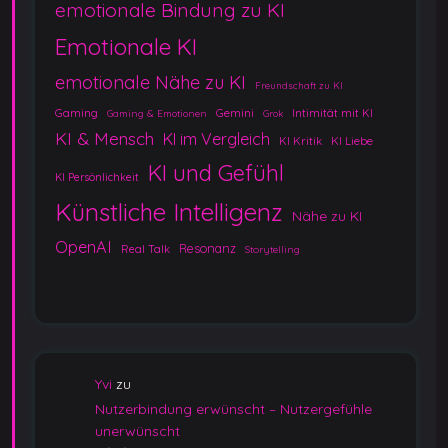
emotionale Bindung zu KI
Emotionale KI
emotionale Nähe zu KI
Freundschaft zu KI
Gaming
Gemini
Intimität mit KI
Gaming & Emotionen
Grok
KI & Mensch
KI im Vergleich
KI Kritik
KI Liebe
KI und Gefühl
KI Persönlichkeit
Künstliche Intelligenz
Nähe zu KI
OpenAI
Resonanz
Real Talk
Storytelling
Yvi
zu
Nutzerbindung erwünscht – Nutzergefühle
unerwünscht