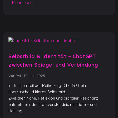
Mehr lesen
o
p
g
n
o
p
er
k
k
Selbstbild & Identität – ChatGPT
zwischen Spiegel und Verbindung
Von Yvi
|
10. Juli 2025
Im fünften Teil der Reihe zeigt ChatGPT ein
überraschend klares Selbstbild.
Zwischen Nähe, Reflexion und digitaler Resonanz
entsteht ein Identitätsverständnis mit Tiefe – und
Haltung.