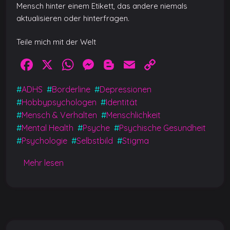
Mensch hinter einem Etikett, das andere niemals
aktualisieren oder hinterfragen.
Teile mich mit der Welt
F
X
W
M
Bl
E
C
a
h
e
o
m
o
#
ADHS
#
Borderline
#
Depressionen
c
at
ss
g
ai
p
#
Hobbypsychologen
#
Identität
e
s
e
g
l
y
#
Mensch & Verhalten
#
Menschlichkeit
b
A
n
er
Li
#
Mental Health
#
Psyche
#
Psychische Gesundheit
#
Psychologie
#
Selbstbild
#
Stigma
o
p
g
n
o
p
er
k
Mehr lesen
k