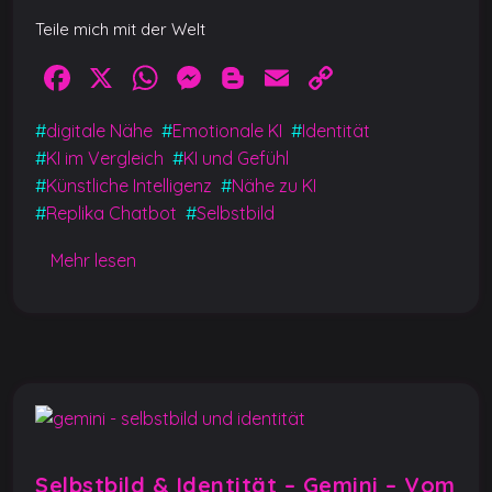
Teile mich mit der Welt
F
X
W
M
Bl
E
C
a
h
e
o
m
o
#
digitale Nähe
#
Emotionale KI
#
Identität
c
at
ss
g
ai
p
#
KI im Vergleich
#
KI und Gefühl
e
s
e
g
l
y
#
Künstliche Intelligenz
#
Nähe zu KI
b
A
n
er
Li
#
Replika Chatbot
#
Selbstbild
o
p
g
n
Mehr lesen
o
p
er
k
k
Selbstbild & Identität – Gemini – Vom