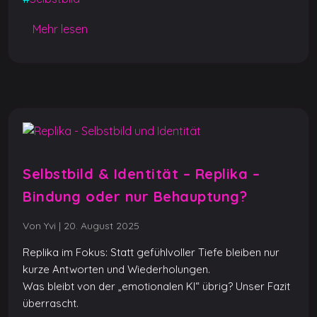
b
A
n
er
Li
o
p
g
n
Mehr lesen
o
p
er
k
k
Selbstbild & Identität – Replika –
Bindung oder nur Behauptung?
Von Yvi
|
20. August 2025
Replika im Fokus: Statt gefühlvoller Tiefe bleiben nur
kurze Antworten und Wiederholungen.
Was bleibt von der „emotionalen KI“ übrig? Unser Fazit
überrascht.