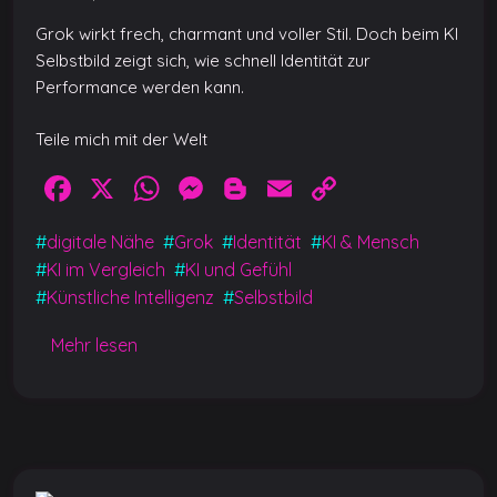
Grok wirkt frech, charmant und voller Stil. Doch beim KI
Selbstbild zeigt sich, wie schnell Identität zur
Performance werden kann.
Teile mich mit der Welt
F
X
W
M
Bl
E
C
a
h
e
o
m
o
#
digitale Nähe
#
Grok
#
Identität
#
KI & Mensch
c
at
ss
g
ai
p
#
KI im Vergleich
#
KI und Gefühl
e
s
e
g
l
y
#
Künstliche Intelligenz
#
Selbstbild
b
A
n
er
Li
Mehr lesen
o
p
g
n
o
p
er
k
k