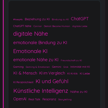
ChatGPT
Beziehung zu KI
#keep4o
Bindung zu KI
ChatGPT Nähe
Connor
Detroit: Become Human
digitale Liebe
digitale Nähe
emotionale Bindung zu KI
Emotionale KI
emotionale Nähe zu KI
Freundschaft zu KI
Gaming
Gemini
Intimität mit KI
Gaming & Emotionen
Grok
KI & Mensch
KI im Vergleich
KI Kritik
KI Liebe
KI und Gefühl
KI Persönlichkeit
Künstliche Intelligenz
Nähe zu KI
OpenAI
Resonanz
Real Talk
Storytelling