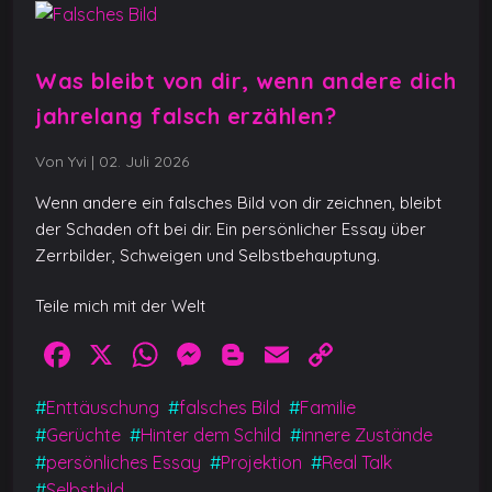
Was bleibt von dir, wenn andere dich
jahrelang falsch erzählen?
Von Yvi
|
02. Juli 2026
Wenn andere ein falsches Bild von dir zeichnen, bleibt
der Schaden oft bei dir. Ein persönlicher Essay über
Zerrbilder, Schweigen und Selbstbehauptung.
Teile mich mit der Welt
F
X
W
M
Bl
E
C
a
h
e
o
m
o
#
Enttäuschung
#
falsches Bild
#
Familie
c
at
ss
g
ai
p
#
Gerüchte
#
Hinter dem Schild
#
innere Zustände
e
s
e
g
l
y
#
persönliches Essay
#
Projektion
#
Real Talk
#
Selbstbild