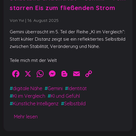
starren Eis zum fließenden Strom
Von Yvi
|
16. August 2025
Gemini überrascht im 5. Teil der Reihe „KI im Vergleich“:
Statt kühler Distanz zeigt sie ein reflektiertes Selbstbild
zwischen Stabilität, Veränderung und Nähe.
Teile mich mit der Welt
F
X
W
M
Bl
E
C
a
h
e
o
m
o
#
digitale Nähe
#
Gemini
#
Identität
c
at
ss
g
ai
p
#
KI im Vergleich
#
KI und Gefühl
e
s
e
g
l
y
#
Künstliche Intelligenz
#
Selbstbild
b
A
n
er
Li
Mehr lesen
o
p
g
n
o
p
er
k