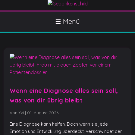
S
k
Gedankenschild
404 Gefühle gefunden
i
☰ Menü
p
t
o
c
o
n
t
e
n
Wenn eine Diagnose alles sein soll,
t
was von dir übrig bleibt
Von Yvi
|
01. August 2026
Eine Diagnose kann helfen. Doch wenn sie jede
Emotion und Entwicklung überdeckt, verschwindet der