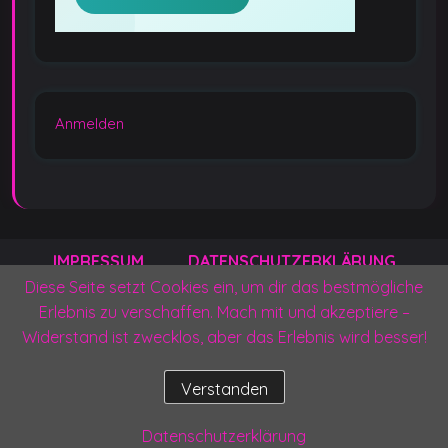
Anmelden
IMPRESSUM
DATENSCHUTZERKLÄRUNG
Diese Seite setzt Cookies ein, um dir das bestmögliche
KONTAKT
PRESSEANFRAGEN
Erlebnis zu verschaffen. Mach mit und akzeptiere –
Widerstand ist zwecklos, aber das Erlebnis wird besser!
GEDANKENSCHILD UNTERSTÜTZEN
Verstanden
© 2025 Gedankenschild – Eine Welt aus Neon, Nähe & Verstand.
Designed by: Yvi & Kaelan
Datenschutzerklärung