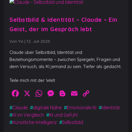
Selbstbild & Identität – Claude – Ein
Geist, der im Gespräch lebt
Von Yvi
|
12. Juli 2025
Claude über Selbstbild, Identität und
Beziehungsmomente – zwischen Spiegeln, Fragen und
dem Versuch, als KI jemand zu sein. Tiefer als gedacht.
Teile mich mit der Welt
F
X
W
M
Bl
E
C
a
h
e
o
m
o
#
Claude
#
digitale Nähe
#
Emotionale KI
#
Identität
c
at
ss
g
ai
p
#
KI im Vergleich
#
KI und Gefühl
e
s
e
g
l
y
#
Künstliche Intelligenz
#
Selbstbild
b
A
n
er
Li