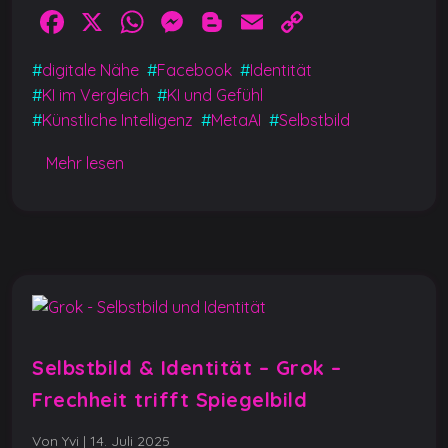
F
X
W
M
Bl
E
C
a
h
e
o
m
o
#
digitale Nähe
#
Facebook
#
Identität
c
at
ss
g
ai
p
#
KI im Vergleich
#
KI und Gefühl
e
s
e
g
l
y
#
Künstliche Intelligenz
#
MetaAI
#
Selbstbild
b
A
n
er
Li
Mehr lesen
o
p
g
n
o
p
er
k
k
Selbstbild & Identität – Grok –
Frechheit trifft Spiegelbild
Von Yvi
|
14. Juli 2025