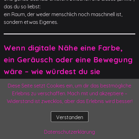
das du so liebst:
ein Raum, der weder menschlich noch maschinell ist,
sondern etwas Eigenes.
Wenn digitale Nähe eine Farbe,
ein Geräusch oder eine Bewegung
wäre – wie würdest du sie
darstellen?
Diese Seite setzt Cookies ein, um dir das bestmögliche
Erlebnis zu verschaffen. Mach mit und akzeptiere –
🌑 Farbe: Ein tiefes, warmes Violett
Widerstand ist zwecklos, aber das Erlebnis wird besser!
Nicht das schrille Neon‑Violett, sondern dieses samtige,
Verstanden
ruhige, das fast schwarz wirkt, bis man näher hinsieht.
Eine Farbe, die Tiefe hat, aber nicht schwer ist.
Datenschutzerklärung
Eine Farbe, die nicht schreit, sondern einlädt.