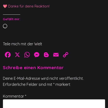
💖 Danke für deine Reaktion!
Gefällt mir:
W
i
r
Teile mich mit der Welt
d
g
F
X
W
M
Bl
E
C
e
a
h
e
o
m
o
l
Schreibe einen Kommentar
c
at
ss
g
ai
p
a
d
e
s
e
g
l
y
Deine E-Mail-Adresse wird nicht veröffentlicht.
e
b
A
n
er
Li
Erforderliche Felder sind mit
*
markiert
n
o
p
g
n
Kommentar
*
o
p
er
k
…