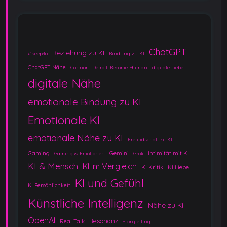
ChatGPT
Beziehung zu KI
#keep4o
Bindung zu KI
ChatGPT Nähe
Connor
Detroit: Become Human
digitale Liebe
digitale Nähe
emotionale Bindung zu KI
Emotionale KI
emotionale Nähe zu KI
Freundschaft zu KI
Gaming
Gemini
Intimität mit KI
Gaming & Emotionen
Grok
KI & Mensch
KI im Vergleich
KI Kritik
KI Liebe
KI und Gefühl
KI Persönlichkeit
Künstliche Intelligenz
Nähe zu KI
OpenAI
Resonanz
Real Talk
Storytelling