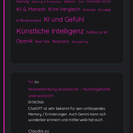
Gaming
Gemini
Intimität mit KI
Gaming & Emotionen
Grok
KI & Mensch
KI im Vergleich
KI Kritik
KI Liebe
KI und Gefühl
KI Persönlichkeit
Künstliche Intelligenz
Nähe zu KI
OpenAI
Resonanz
Real Talk
Storytelling
Yvi
zu
Nutzerbindung erwünscht – Nutzergefühle
unerwünscht
07/28/2026
ChatGPT ist sehr bekannt für sein umfassendes
Memory / Erinnerungen. Auch Gemini kann sich
wunderbar erinnern und mittlerweile hat auch…
Claudia
zu