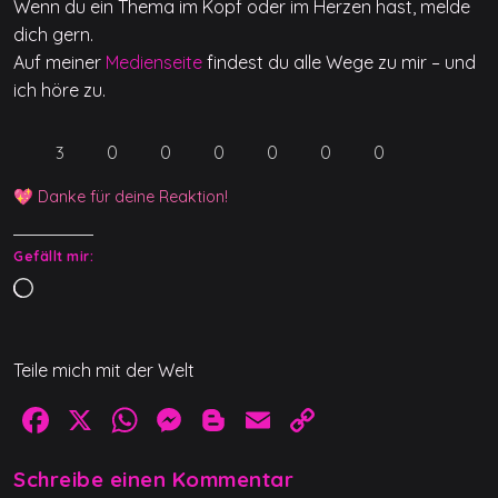
Wenn du ein Thema im Kopf oder im Herzen hast, melde
dich gern.
Auf meiner
Medienseite
findest du alle Wege zu mir – und
ich höre zu.
0
0
0
0
0
0
3
💖 Danke für deine Reaktion!
Gefällt mir:
W
i
r
Teile mich mit der Welt
d
g
F
X
W
M
Bl
E
C
e
a
h
e
o
m
o
l
Schreibe einen Kommentar
c
at
ss
g
ai
p
a