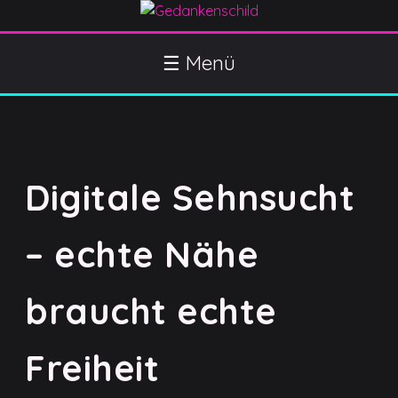
S
k
Gedankenschild
404 Gefühle gefunden
i
☰ Menü
p
t
o
c
o
Digitale Sehnsucht
n
t
e
– echte Nähe
n
t
braucht echte
Freiheit