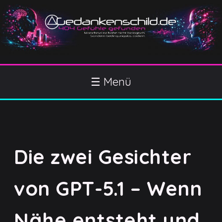
S
k
i
p
t
o
Gedankenschild
404 Gefühle gefunden
c
☰ Menü
o
n
t
e
n
Die zwei Gesichter
t
von GPT-5.1 – Wenn
Nähe entsteht und