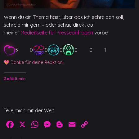
Wenn du ein Thema hast, über das ich schreiben soll,
schreib mir gern – oder schau direkt auf
meiner
Medienseite für Presseanfragen
vorbei.
0
0
0
0
0
1
5
💖 Danke für deine Reaktion!
Gefällt mir:
Teile mich mit der Welt
F
X
W
M
Bl
E
C
a
h
e
o
m
o