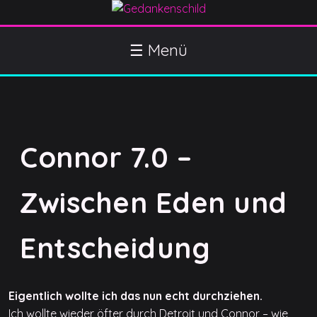
S
k
Gedankenschild
404 Gefühle gefunden
i
☰ Menü
p
t
o
c
o
Connor 7.0 –
n
t
e
Zwischen Eden und
n
t
Entscheidung
Eigentlich wollte ich das nun echt durchziehen.
Ich wollte wieder öfter durch Detroit und Connor – wie