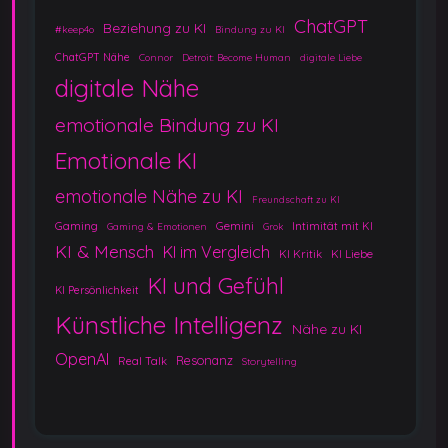
ChatGPT
Beziehung zu KI
#keep4o
Bindung zu KI
ChatGPT Nähe
Connor
Detroit: Become Human
digitale Liebe
digitale Nähe
emotionale Bindung zu KI
Emotionale KI
emotionale Nähe zu KI
Freundschaft zu KI
Gaming
Gemini
Intimität mit KI
Gaming & Emotionen
Grok
KI & Mensch
KI im Vergleich
KI Kritik
KI Liebe
KI und Gefühl
KI Persönlichkeit
Künstliche Intelligenz
Nähe zu KI
OpenAI
Resonanz
Real Talk
Storytelling