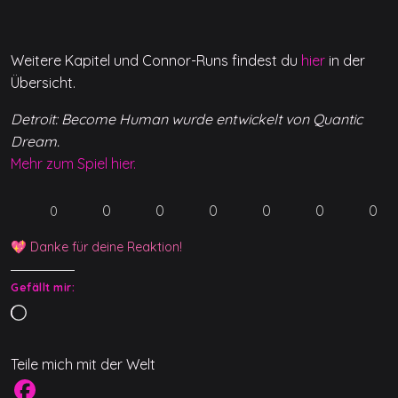
Weitere Kapitel und Connor-Runs findest du
hier
in der
Übersicht.
Detroit: Become Human wurde entwickelt von Quantic
Dream.
Mehr zum Spiel hier.
0
0
0
0
0
0
0
💖 Danke für deine Reaktion!
Gefällt mir:
W
i
r
Teile mich mit der Welt
d