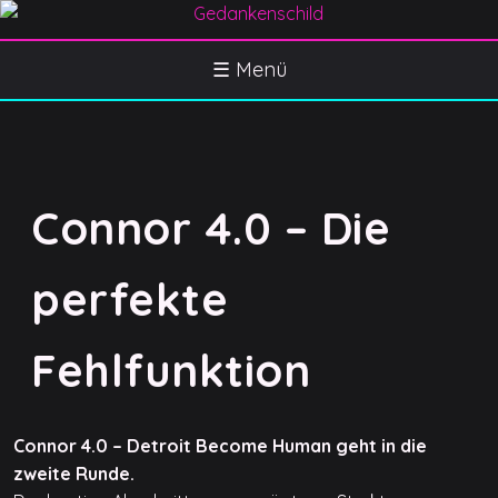
S
k
Gedankenschild
404 Gefühle gefunden
i
☰ Menü
p
t
o
c
o
Connor 4.0 – Die
n
t
perfekte
e
n
t
Fehlfunktion
Connor 4.0 – Detroit Become Human geht in die
zweite Runde.