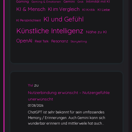
Gaming
Gemini
Intimität mit KI
Gaming & Emotionen
Grok
KI & Mensch
KI im Vergleich
KI Kritik
KI Liebe
KI und Gefühl
KI Persönlichkeit
Künstliche Intelligenz
Nähe zu KI
OpenAI
Resonanz
Real Talk
Storytelling
Yvi
zu
Nutzerbindung erwünscht – Nutzergefühle
unerwünscht
07/28/2026
ChatGPT ist sehr bekannt für sein umfassendes
Memory / Erinnerungen. Auch Gemini kann sich
wunderbar erinnern und mittlerweile hat auch…