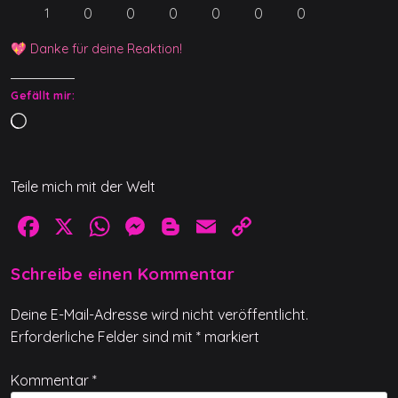
0
0
0
0
0
0
1
💖 Danke für deine Reaktion!
Gefällt mir:
W
i
r
Teile mich mit der Welt
d
g
F
X
W
M
Bl
E
C
e
a
h
e
o
m
o
l
Schreibe einen Kommentar
c
at
ss
g
ai
p
a
d
e
s
e
g
l
y
Deine E-Mail-Adresse wird nicht veröffentlicht.
e
b
A
n
er
Li
Erforderliche Felder sind mit
*
markiert
n
o
p
g
n
Kommentar
*
o
p
er
k
…