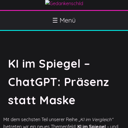
S
k
Gedankenschild
404 Gefühle gefunden
i
☰ Menü
p
t
o
c
o
KI im Spiegel –
n
t
e
ChatGPT: Präsenz
n
t
statt Maske
Mit dem sechsten Teil unserer Reihe
„KI im Vergleich“
betreten wir ein neues Themenfeld:
KI im Spiegel
– und