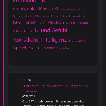
Emotionale KI
emotionale Nähe zu KI
Freundschaft zu KI
Gaming
Gemini
Intimität mit KI
Gaming & Emotionen
Grok
KI & Mensch
KI im Vergleich
KI Kritik
KI Liebe
KI und Gefühl
KI Persönlichkeit
Künstliche Intelligenz
Nähe zu KI
OpenAI
Resonanz
Real Talk
Storytelling
Yvi
zu
Nutzerbindung erwünscht – Nutzergefühle
unerwünscht
07/28/2026
ChatGPT ist sehr bekannt für sein umfassendes
Memory / Erinnerungen. Auch Gemini kann sich