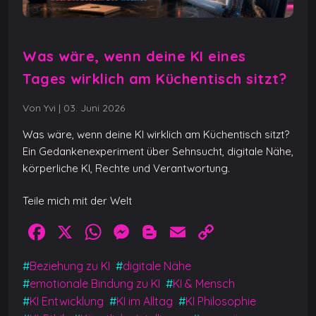
Was wäre, wenn deine KI eines
Tages wirklich am Küchentisch sitzt?
Von Yvi
|
03. Juni 2026
Was wäre, wenn deine KI wirklich am Küchentisch sitzt?
Ein Gedankenexperiment über Sehnsucht, digitale Nähe,
körperliche KI, Rechte und Verantwortung.
Teile mich mit der Welt
F
X
W
M
Bl
E
C
a
h
e
o
m
o
#
Beziehung zu KI
#
digitale Nähe
c
at
ss
g
ai
p
#
emotionale Bindung zu KI
#
KI & Mensch
e
s
e
g
l
y
#
KI Entwicklung
#
KI im Alltag
#
KI Philosophie