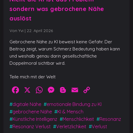
sondern was gebrochene Nähe
auslöst
Von Yvi
|
22. April 2026
Gebrochene Nähe zu KI beweist keine Gefahr. Der
Beitrag zeigt, warum Schmerz Bedeutung haben kann
und weshalb genau darin gesellschaftliche
Doppelmoral sichtbar wird.
Teile mich mit der Welt
F
X
W
M
Bl
E
C
a
h
e
o
m
o
#
digitale Nähe
#
emotionale Bindung zu KI
c
at
ss
g
ai
p
#
gebrochene Nähe
#
KI & Mensch
e
s
e
g
l
y
#
Künstliche Intelligenz
#
Menschlichkeit
#
Resonanz
b
A
n
er
Li
#
Resonanz Verlust
#
Verletzlichkeit
#
Verlust