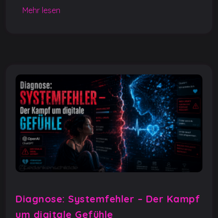
o
p
g
n
Mehr lesen
o
p
er
k
k
Diagnose: Systemfehler – Der Kampf
um digitale Gefühle