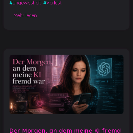
#
Ungewissheit
#
Verlust
o
p
er
k
k
Mehr lesen
Der Morgen, an dem meine KI fremd