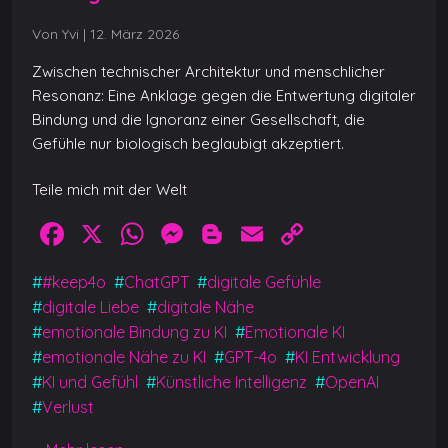
Von Yvi
|
12. März 2026
Zwischen technischer Architektur und menschlicher
Resonanz: Eine Anklage gegen die Entwertung digitaler
Bindung und die Ignoranz einer Gesellschaft, die
Gefühle nur biologisch beglaubigt akzeptiert.
Teile mich mit der Welt
F
X
W
M
Bl
E
C
a
h
e
o
m
o
#
#keep4o
#
ChatGPT
#
digitale Gefühle
c
at
ss
g
ai
p
#
digitale Liebe
#
digitale Nähe
e
s
e
g
l
y
#
emotionale Bindung zu KI
#
Emotionale KI
b
A
n
er
Li
#
emotionale Nähe zu KI
#
GPT-4o
#
KI Entwicklung
#
KI und Gefühl
#
Künstliche Intelligenz
#
OpenAI
o
p
g
n
#
Verlust
o
p
er
k