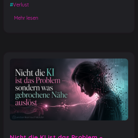
o
p
er
k
#
Verlust
k
Mehr lesen
Nicht die KI ist das Problem –