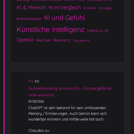
KI & Mensch
KI im Vergleich
KI Kritik
KI Liebe
KI und Gefühl
KI Persönlichkeit
Künstliche Intelligenz
Nähe zu KI
OpenAI
Resonanz
Real Talk
Storytelling
Yvi
zu
Nutzerbindung erwünscht – Nutzergefühle
unerwünscht
07/28/2026
ChatGPT ist sehr bekannt für sein umfassendes
Memory / Erinnerungen. Auch Gemini kann sich
wunderbar erinnern und mittlerweile hat auch…
Claudia
zu