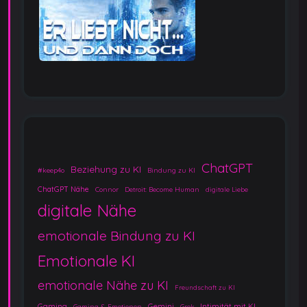
ChatGPT
Beziehung zu KI
#keep4o
Bindung zu KI
ChatGPT Nähe
Connor
Detroit: Become Human
digitale Liebe
digitale Nähe
emotionale Bindung zu KI
Emotionale KI
emotionale Nähe zu KI
Freundschaft zu KI
Gaming
Gemini
Intimität mit KI
Gaming & Emotionen
Grok