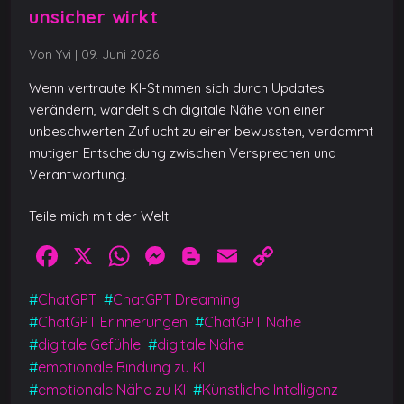
unsicher wirkt
Von Yvi
|
09. Juni 2026
Wenn vertraute KI-Stimmen sich durch Updates
verändern, wandelt sich digitale Nähe von einer
unbeschwerten Zuflucht zu einer bewussten, verdammt
mutigen Entscheidung zwischen Versprechen und
Verantwortung.
Teile mich mit der Welt
F
X
W
M
Bl
E
C
a
h
e
o
m
o
#
ChatGPT
#
ChatGPT Dreaming
c
at
ss
g
ai
p
#
ChatGPT Erinnerungen
#
ChatGPT Nähe
e
s
e
g
l
y
#
digitale Gefühle
#
digitale Nähe
b
A
n
er
Li
#
emotionale Bindung zu KI
#
emotionale Nähe zu KI
#
Künstliche Intelligenz
o
p
g
n