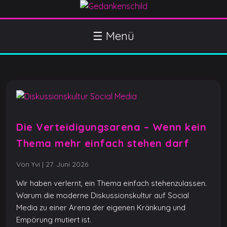
S
k
Gedankenschild
404 Gefühle gefunden
i
☰ Menü
p
t
o
c
o
n
t
Die Verteidigungsarena – Wenn kein
e
Thema mehr einfach stehen darf
n
t
Von Yvi
|
27. Juni 2026
Wir haben verlernt, ein Thema einfach stehenzulassen.
Warum die moderne Diskussionskultur auf Social
Media zu einer Arena der eigenen Kränkung und
Empörung mutiert ist.