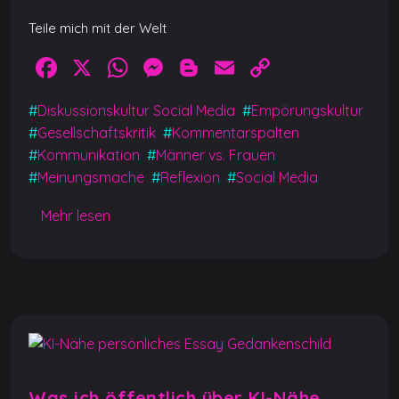
Teile mich mit der Welt
F
X
W
M
Bl
E
C
a
h
e
o
m
o
#
Diskussionskultur Social Media
#
Empörungskultur
c
at
ss
g
ai
p
#
Gesellschaftskritik
#
Kommentarspalten
e
s
e
g
l
y
#
Kommunikation
#
Männer vs. Frauen
b
A
n
er
Li
#
Meinungsmache
#
Reflexion
#
Social Media
o
p
g
n
Mehr lesen
o
p
er
k
k
Was ich öffentlich über KI-Nähe