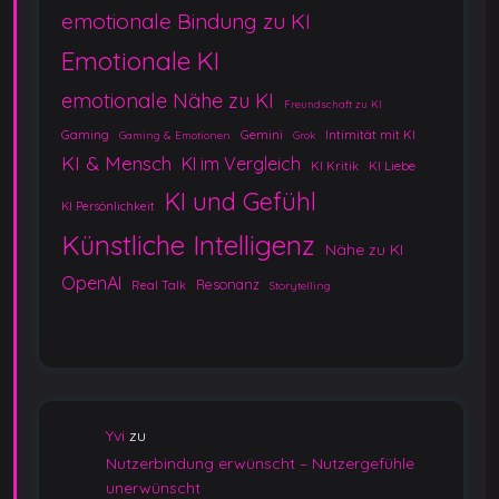
emotionale Bindung zu KI
Emotionale KI
emotionale Nähe zu KI
Freundschaft zu KI
Gaming
Gemini
Intimität mit KI
Gaming & Emotionen
Grok
KI & Mensch
KI im Vergleich
KI Kritik
KI Liebe
KI und Gefühl
KI Persönlichkeit
Künstliche Intelligenz
Nähe zu KI
OpenAI
Resonanz
Real Talk
Storytelling
Yvi
zu
Nutzerbindung erwünscht – Nutzergefühle
unerwünscht