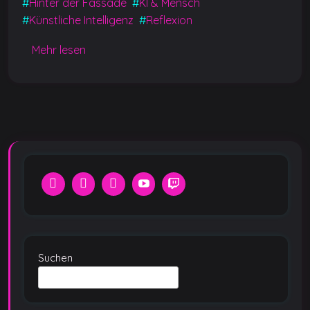
#
Hinter der Fassade
#
KI & Mensch
o
p
g
n
#
Künstliche Intelligenz
#
Reflexion
o
p
er
k
k
Mehr lesen
Suchen