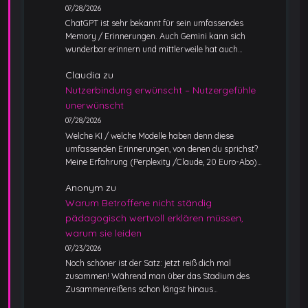
07/28/2026
ChatGPT ist sehr bekannt für sein umfassendes
Memory / Erinnerungen. Auch Gemini kann sich
wunderbar erinnern und mittlerweile hat auch…
Claudia
zu
Nutzerbindung erwünscht – Nutzergefühle
unerwünscht
07/28/2026
Welche KI / welche Modelle haben denn diese
umfassenden Erinnerungen, von denen du sprichst?
Meine Erfahrung (Perplexity /Claude, 20 Euro-Abo)…
Anonym
zu
Warum Betroffene nicht ständig
pädagogisch wertvoll erklären müssen,
warum sie leiden
07/23/2026
Noch schöner ist der Satz: jetzt reiß dich mal
zusammen! Während man über das Stadium des
Zusammenreißens schon längst hinaus…