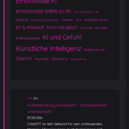
Emotionale KI
emotionale Nähe zu KI
Freundschaft zu KI
Gaming
Gemini
Intimität mit KI
Gaming & Emotionen
Grok
KI & Mensch
KI im Vergleich
KI Kritik
KI Liebe
KI und Gefühl
KI Persönlichkeit
Künstliche Intelligenz
Nähe zu KI
OpenAI
Resonanz
Real Talk
Storytelling
Yvi
zu
Nutzerbindung erwünscht – Nutzergefühle
unerwünscht
07/28/2026
ChatGPT ist sehr bekannt für sein umfassendes