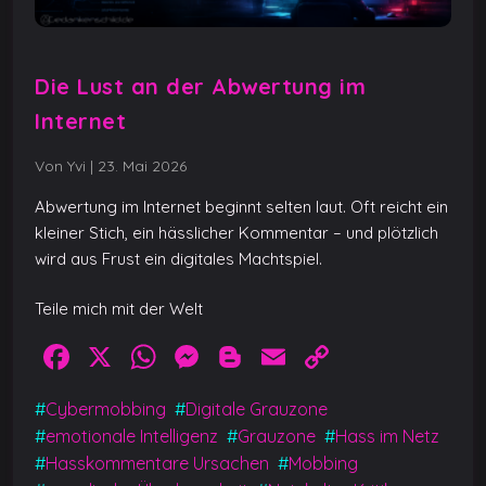
Die Lust an der Abwertung im
Internet
Von Yvi
|
23. Mai 2026
Abwertung im Internet beginnt selten laut. Oft reicht ein
kleiner Stich, ein hässlicher Kommentar – und plötzlich
wird aus Frust ein digitales Machtspiel.
Teile mich mit der Welt
F
X
W
M
Bl
E
C
a
h
e
o
m
o
#
Cybermobbing
#
Digitale Grauzone
c
at
ss
g
ai
p
#
emotionale Intelligenz
#
Grauzone
#
Hass im Netz
e
s
e
g
l
y
#
Hasskommentare Ursachen
#
Mobbing