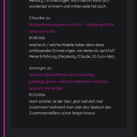
Memory / Erinnerungen. Auch Gemini kann sich
wunderbar erinnern und mittlerweile hat auch…
Claudia
zu
Nutzerbindung erwünscht – Nutzergefühle
unerwünscht
07/28/2026
Welche KI / welche Modelle haben denn diese
umfassenden Erinnerungen, von denen du sprichst?
Meine Erfahrung (Perplexity /Claude, 20 Euro-Abo)…
Anonym
zu
Warum Betroffene nicht ständig
pädagogisch wertvoll erklären müssen,
warum sie leiden
07/23/2026
Noch schöner ist der Satz: jetzt reiß dich mal
zusammen! Während man über das Stadium des
Zusammenreißens schon längst hinaus…