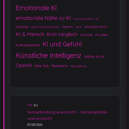
Emotionale KI
emotionale Nähe zu KI
Freundschaft zu KI
Gaming
Gemini
Intimität mit KI
Gaming & Emotionen
Grok
KI & Mensch
KI im Vergleich
KI Kritik
KI Liebe
KI und Gefühl
KI Persönlichkeit
Künstliche Intelligenz
Nähe zu KI
OpenAI
Resonanz
Real Talk
Storytelling
Yvi
zu
Nutzerbindung erwünscht – Nutzergefühle
unerwünscht
07/28/2026