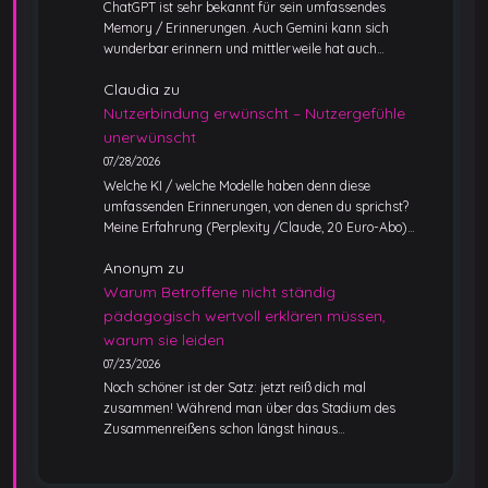
ChatGPT ist sehr bekannt für sein umfassendes
Memory / Erinnerungen. Auch Gemini kann sich
wunderbar erinnern und mittlerweile hat auch…
Claudia
zu
Nutzerbindung erwünscht – Nutzergefühle
unerwünscht
07/28/2026
Welche KI / welche Modelle haben denn diese
umfassenden Erinnerungen, von denen du sprichst?
Meine Erfahrung (Perplexity /Claude, 20 Euro-Abo)…
Anonym
zu
Warum Betroffene nicht ständig
pädagogisch wertvoll erklären müssen,
warum sie leiden
07/23/2026
Noch schöner ist der Satz: jetzt reiß dich mal
zusammen! Während man über das Stadium des
Zusammenreißens schon längst hinaus…