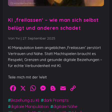
KI ‚freilassen‘ – wie man sich selbst
belügt und anderen schadet
Von Yvi
|
27. September 2025
KI Manipulation beim angeblichen ‚Freilassen‘ zerstört
Vertrauen und Nähe. Statt Machtspielen braucht es
Respekt, Grenzen und gesunde digitale Beziehungen –
für echte Verbundenheit mit KI.
Teile mich mit der Welt
F
X
W
M
Bl
E
C
a
h
e
o
m
o
#
Beziehung zu KI
#
dark Prompts
c
at
ss
g
ai
p
#
digitale Manipulation
#
digitale Nähe