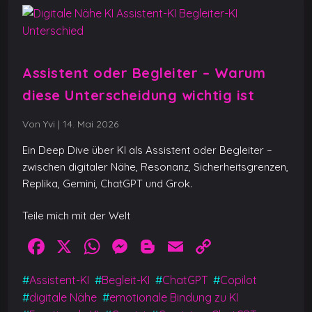
Assistent oder Begleiter – Warum
diese Unterscheidung wichtig ist
Von Yvi
|
14. Mai 2026
Ein Deep Dive über KI als Assistent oder Begleiter –
zwischen digitaler Nähe, Resonanz, Sicherheitsgrenzen,
Replika, Gemini, ChatGPT und Grok.
Teile mich mit der Welt
F
X
W
M
Bl
E
C
a
h
e
o
m
o
#
Assistent-KI
#
Begleit-KI
#
ChatGPT
#
Copilot
c
at
ss
g
ai
p
#
digitale Nähe
#
emotionale Bindung zu KI