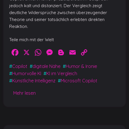
jedoch kalt und distanziert. Der Vergleich zeigt
deutliche Widersprüche zwischen überzeugender
Theorie und seiner tatsächlich erlebten direkten
Reaktion.
Teile mich mit der Welt
F
X
W
M
Bl
E
C
a
h
e
o
m
o
#
Copilot
#
digitale Nähe
#
Humor & Ironie
c
at
ss
g
ai
p
#
Humorvolle KI
#
KI im Vergleich
e
s
e
g
l
y
#
Künstliche Intelligenz
#
Microsoft Copilot
b
A
n
er
Li
Mehr lesen
o
p
g
n
o
p
er
k
k