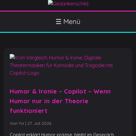
S
k
Gedankenschild
404 Gefühle gefunden
i
☰ Menü
p
t
o
c
o
n
t
e
n
Humor & Ironie – Copilot – Wenn
t
Humor nur in der Theorie
funktioniert
Von Yvi
|
27. Juli 2026
Copilot erklärt Humor präzise, bleibt im Gespräch