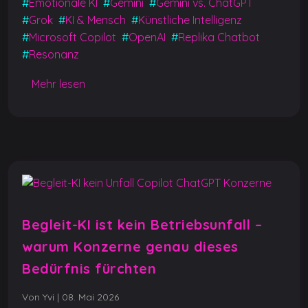
e
s
e
g
l
y
#
Emotionale KI
#
Gemini
#
Gemini vs. ChatGPT
b
A
n
er
Li
#
Grok
#
KI & Mensch
#
Künstliche Intelligenz
#
Microsoft Copilot
#
OpenAI
#
Replika Chatbot
o
p
g
n
#
Resonanz
o
p
er
k
k
Mehr lesen
Begleit-KI ist kein Betriebsunfall –
warum Konzerne genau dieses
Bedürfnis fürchten
Von Yvi
|
08. Mai 2026