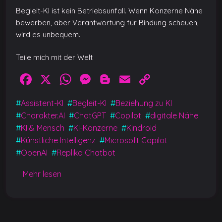
Begleit-KI ist kein Betriebsunfall. Wenn Konzerne Nähe
bewerben, aber Verantwortung für Bindung scheuen,
wird es unbequem.
Teile mich mit der Welt
F
X
W
M
Bl
E
C
a
h
e
o
m
o
#
Assistent-KI
#
Begleit-KI
#
Beziehung zu KI
c
at
ss
g
ai
p
#
Charakter.AI
#
ChatGPT
#
Copilot
#
digitale Nähe
e
s
e
g
l
y
#
KI & Mensch
#
KI-Konzerne
#
Kindroid
b
A
n
er
Li
#
Künstliche Intelligenz
#
Microsoft Copilot
#
OpenAI
#
Replika Chatbot
o
p
g
n
o
p
er
k
Mehr lesen
k