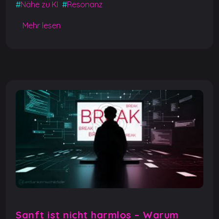
#
Nähe zu KI
#
Resonanz
o
p
g
n
o
p
er
k
Mehr lesen
k
Sanft ist nicht harmlos – Warum