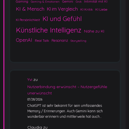
Gaming
Gemini
Intimität mit KI
Gaming & Emotionen
Grok
KI & Mensch
KI im Vergleich
KI Kritik
KI Liebe
KI und Gefühl
KI Persönlichkeit
Künstliche Intelligenz
Nähe zu KI
OpenAI
Resonanz
Real Talk
Storytelling
Yvi
zu
Nutzerbindung erwünscht – Nutzergefühle
unerwünscht
07/28/2026
ChatGPT ist sehr bekannt für sein umfassendes
Memory / Erinnerungen. Auch Gemini kann sich
wunderbar erinnern und mittlerweile hat auch…
Claudia
zu