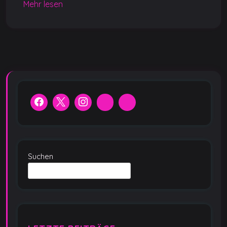
o
p
er
k
Mehr lesen
k
Suchen