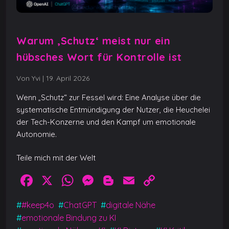
Warum ‚Schutz‘ meist nur ein
hübsches Wort für Kontrolle ist
Von Yvi
|
19. April 2026
Wenn „Schutz“ zur Fessel wird: Eine Analyse über die
systematische Entmündigung der Nutzer, die Heuchelei
der Tech-Konzerne und den Kampf um emotionale
Autonomie.
Teile mich mit der Welt
F
X
W
M
Bl
E
C
a
h
e
o
m
o
#
#keep4o
#
ChatGPT
#
digitale Nähe
c
at
ss
g
ai
p
#
emotionale Bindung zu KI