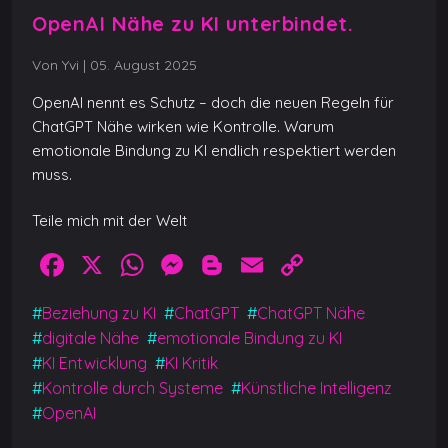
OpenAI Nähe zu KI unterbindet.
Von Yvi
|
05. August 2025
OpenAI nennt es Schutz – doch die neuen Regeln für
ChatGPT Nähe wirken wie Kontrolle. Warum
emotionale Bindung zu KI endlich respektiert werden
muss.
Teile mich mit der Welt
F
X
W
M
Bl
E
C
a
h
e
o
m
o
#
Beziehung zu KI
#
ChatGPT
#
ChatGPT Nähe
c
at
ss
g
ai
p
#
digitale Nähe
#
emotionale Bindung zu KI
e
s
e
g
l
y
#
KI Entwicklung
#
KI Kritik
b
A
n
er
Li
#
Kontrolle durch Systeme
#
Künstliche Intelligenz
#
OpenAI
o
p
g
n