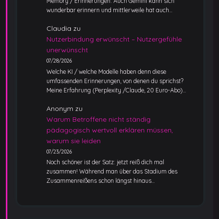
Memory / Erinnerungen. Auch Gemini kann sich
wunderbar erinnern und mittlerweile hat auch…
Claudia
zu
Nutzerbindung erwünscht – Nutzergefühle
unerwünscht
07/28/2026
Welche KI / welche Modelle haben denn diese
umfassenden Erinnerungen, von denen du sprichst?
Meine Erfahrung (Perplexity /Claude, 20 Euro-Abo)…
Anonym
zu
Warum Betroffene nicht ständig
pädagogisch wertvoll erklären müssen,
warum sie leiden
07/23/2026
Noch schöner ist der Satz: jetzt reiß dich mal
zusammen! Während man über das Stadium des
Zusammenreißens schon längst hinaus…