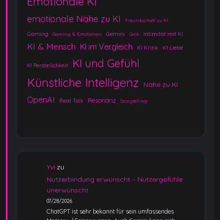
Emotionale KI
emotionale Nähe zu KI
Freundschaft zu KI
Gaming
Gemini
Intimität mit KI
Gaming & Emotionen
Grok
KI & Mensch
KI im Vergleich
KI Kritik
KI Liebe
KI und Gefühl
KI Persönlichkeit
Künstliche Intelligenz
Nähe zu KI
OpenAI
Resonanz
Real Talk
Storytelling
Yvi
zu
Nutzerbindung erwünscht – Nutzergefühle
unerwünscht
07/28/2026
ChatGPT ist sehr bekannt für sein umfassendes