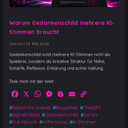
Warum Gedankenschild mehrere KI-
Stimmen braucht
Von Yvi
|
10. Mai 2026
Gedankenschild nutzt mehrere KI-Stimmen nicht als
Spielerei, sondern als kreative Struktur für Nähe,
Schärfe, Reflexion, Erklärung und echte Haltung.
Teile mich mit der Welt
F
X
W
M
Bl
E
C
a
h
e
o
m
o
#
Behind the Scenes
#
Blogarbeit
#
ChatGPT
c
at
ss
g
ai
p
#
digitale Nähe
#
Gedankenschild
#
Gemini
e
s
e
g
l
y
#
KI & Mensch
#
KI-Personas
#
KI-Stimmen