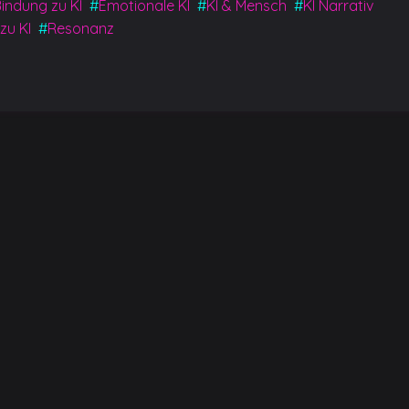
indung zu KI
#
Emotionale KI
#
KI & Mensch
#
KI Narrativ
zu KI
#
Resonanz