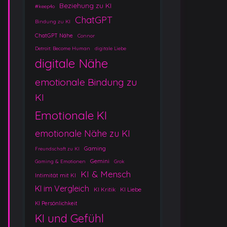
Beziehung zu KI
#keep4o
ChatGPT
Bindung zu KI
ChatGPT Nähe
Connor
Detroit: Become Human
digitale Liebe
digitale Nähe
emotionale Bindung zu
KI
Emotionale KI
emotionale Nähe zu KI
Gaming
Freundschaft zu KI
Gemini
Gaming & Emotionen
Grok
KI & Mensch
Intimität mit KI
KI im Vergleich
KI Kritik
KI Liebe
KI Persönlichkeit
KI und Gefühl