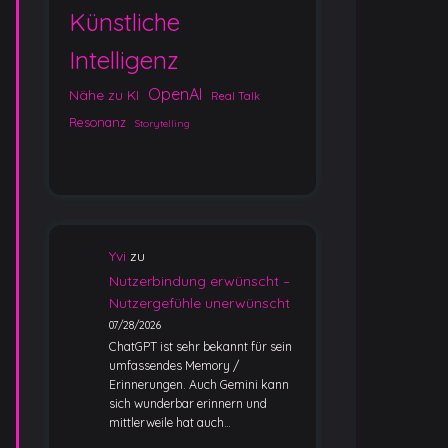
Künstliche
Intelligenz
OpenAI
Nähe zu KI
Real Talk
Resonanz
Storytelling
Yvi
zu
Nutzerbindung erwünscht –
Nutzergefühle unerwünscht
07/28/2026
ChatGPT ist sehr bekannt für sein
umfassendes Memory /
Erinnerungen. Auch Gemini kann
sich wunderbar erinnern und
mittlerweile hat auch…