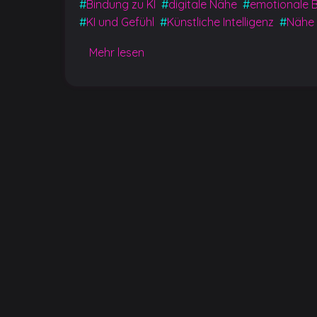
#
Bindung zu KI
#
digitale Nähe
#
emotionale B
#
KI und Gefühl
#
Künstliche Intelligenz
#
Nähe 
Mehr lesen