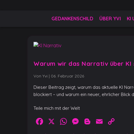
Skip
to
Gedankenschild
404 Gefühle gefunden
content
GEDANKENSCHILD
ÜBER YVI
KI
Warum wir das Narrativ über KI
Von Yvi
|
06. Februar 2026
Dieser Beitrag zeigt, warum das aktuelle KI Nar
blockiert – und warum ein neuer, ehrlicher Blick d
Teile mich mit der Welt
Facebook
X
WhatsApp
Messenger
Blogger
Email
Cop
Link