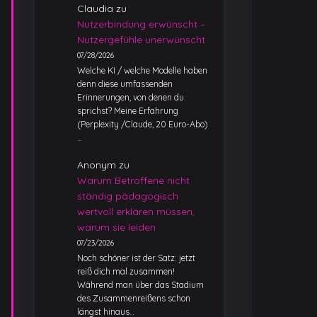
Claudia
zu
Nutzerbindung erwünscht –
Nutzergefühle unerwünscht
07/28/2026
Welche KI / welche Modelle haben
denn diese umfassenden
Erinnerungen, von denen du
sprichst? Meine Erfahrung
(Perplexity /Claude, 20 Euro-Abo)
…
Anonym
zu
Warum Betroffene nicht
ständig pädagogisch
wertvoll erklären müssen,
warum sie leiden
07/23/2026
Noch schöner ist der Satz: jetzt
reiß dich mal zusammen!
Während man über das Stadium
des Zusammenreißens schon
längst hinaus…