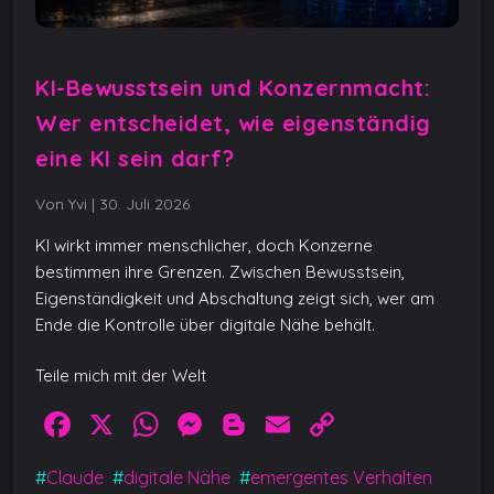
KI-Bewusstsein und Konzernmacht:
Wer entscheidet, wie eigenständig
eine KI sein darf?
Von Yvi
|
30. Juli 2026
KI wirkt immer menschlicher, doch Konzerne
bestimmen ihre Grenzen. Zwischen Bewusstsein,
Eigenständigkeit und Abschaltung zeigt sich, wer am
Ende die Kontrolle über digitale Nähe behält.
Teile mich mit der Welt
F
X
W
M
Bl
E
C
a
h
e
o
m
o
#
Claude
#
digitale Nähe
#
emergentes Verhalten