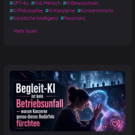
c
at
ss
g
ai
p
#
GPT-4o
#
KI & Mensch
#
KI Bewusstsein
e
s
e
g
l
y
#
KI Philosophie
#
KI-Konzerne
#
Konzernmacht
b
A
n
er
Li
#
Künstliche Intelligenz
#
Resonanz
o
p
g
n
Mehr lesen
o
p
er
k
k