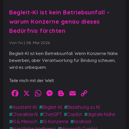
Begleit-KI ist kein Betriebsunfall –
warum Konzerne genau dieses
Bedürfnis fürchten
Von Yvi
|
08. Mai 2026
Begleit-KI ist kein Betriebsunfall. Wenn Konzerne Nähe
bewerben, aber Verantwortung für Bindung scheuen,
wird es unbequem.
Teile mich mit der Welt
F
X
W
M
Bl
E
C
a
h
e
o
m
o
#
Assistent-KI
#
Begleit-KI
#
Beziehung zu KI
c
at
ss
g
ai
p
#
Charakter.AI
#
ChatGPT
#
Copilot
#
digitale Nähe
e
s
e
g
l
y
#
KI & Mensch
#
KI-Konzerne
#
Kindroid
#
Künstliche Intelligenz
#
Microsoft Copilot