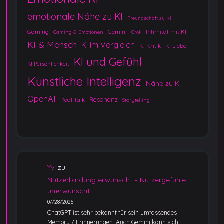
emotionale Nähe zu KI
Freundschaft zu KI
Gaming
Gemini
Intimität mit KI
Gaming & Emotionen
Grok
KI & Mensch
KI im Vergleich
KI Kritik
KI Liebe
KI und Gefühl
KI Persönlichkeit
Künstliche Intelligenz
Nähe zu KI
OpenAI
Resonanz
Real Talk
Storytelling
Yvi
zu
Nutzerbindung erwünscht – Nutzergefühle
unerwünscht
07/28/2026
ChatGPT ist sehr bekannt für sein umfassendes
Memory / Erinnerungen. Auch Gemini kann sich