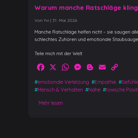
Warum manche Ratschläge kling
Von Yvi
|
31. Mai 2026
Manche Ratschläge helfen nicht – sie saugen al
schlechtes Zuhören und emotionale Staubsauge
Teile mich mit der Welt
Facebook
X
WhatsApp
Messenger
Blogger
Email
Cop
Link
#
emotionale Verletzung
#
Empathie
#
Gefühl
#
Mensch & Verhalten
#
Nähe
#
toxische Positi
Mehr lesen