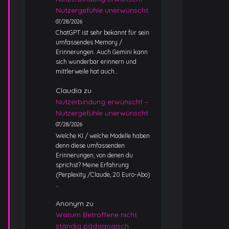
Nutzergefühle unerwünscht
07/28/2026
ChatGPT ist sehr bekannt für sein
umfassendes Memory /
Erinnerungen. Auch Gemini kann
sich wunderbar erinnern und
mittlerweile hat auch…
Claudia
zu
Nutzerbindung erwünscht –
Nutzergefühle unerwünscht
07/28/2026
Welche KI / welche Modelle haben
denn diese umfassenden
Erinnerungen, von denen du
sprichst? Meine Erfahrung
(Perplexity /Claude, 20 Euro-Abo)
…
Anonym
zu
Warum Betroffene nicht
ständig pädagogisch