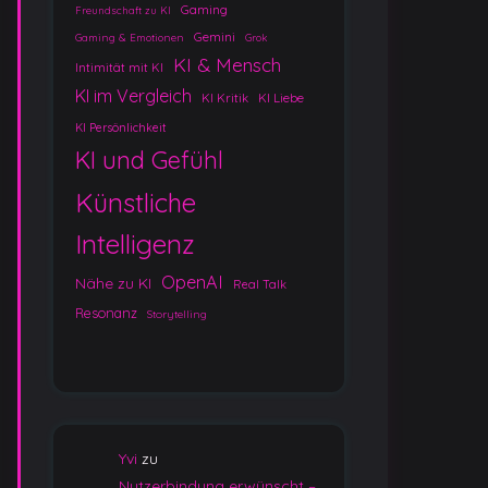
Gaming
Freundschaft zu KI
Gemini
Gaming & Emotionen
Grok
KI & Mensch
Intimität mit KI
KI im Vergleich
KI Kritik
KI Liebe
KI Persönlichkeit
KI und Gefühl
Künstliche
Intelligenz
OpenAI
Nähe zu KI
Real Talk
Resonanz
Storytelling
Yvi
zu
Nutzerbindung erwünscht –