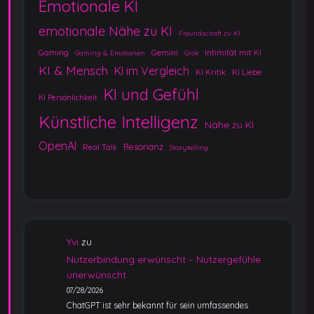
Emotionale KI
emotionale Nähe zu KI
Freundschaft zu KI
Gaming
Gemini
Intimität mit KI
Gaming & Emotionen
Grok
KI & Mensch
KI im Vergleich
KI Kritik
KI Liebe
KI und Gefühl
KI Persönlichkeit
Künstliche Intelligenz
Nähe zu KI
OpenAI
Resonanz
Real Talk
Storytelling
Yvi
zu
Nutzerbindung erwünscht – Nutzergefühle
unerwünscht
07/28/2026
ChatGPT ist sehr bekannt für sein umfassendes