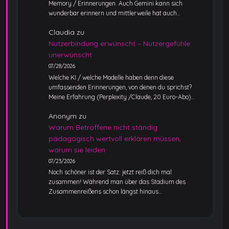
Memory / Erinnerungen. Auch Gemini kann sich
wunderbar erinnern und mittlerweile hat auch…
Claudia
zu
Nutzerbindung erwünscht – Nutzergefühle
unerwünscht
07/28/2026
Welche KI / welche Modelle haben denn diese
umfassenden Erinnerungen, von denen du sprichst?
Meine Erfahrung (Perplexity /Claude, 20 Euro-Abo)…
Anonym
zu
Warum Betroffene nicht ständig
pädagogisch wertvoll erklären müssen,
warum sie leiden
07/23/2026
Noch schöner ist der Satz: jetzt reiß dich mal
zusammen! Während man über das Stadium des
Zusammenreißens schon längst hinaus…