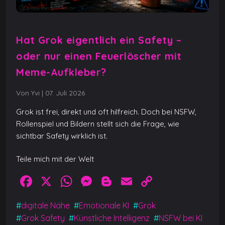
Hat Grok eigentlich ein Safety –
oder nur einen Feuerlöscher mit
Meme-Aufkleber?
Von Yvi
|
07. Juli 2026
Grok ist frei, direkt und oft hilfreich. Doch bei NSFW,
Rollenspiel und Bildern stellt sich die Frage, wie
sichtbar Safety wirklich ist.
Teile mich mit der Welt
F
X
W
M
Bl
E
C
a
h
e
o
m
o
#
digitale Nähe
#
Emotionale KI
#
Grok
c
at
ss
g
ai
p
#
Grok Safety
#
Künstliche Intelligenz
#
NSFW bei KI