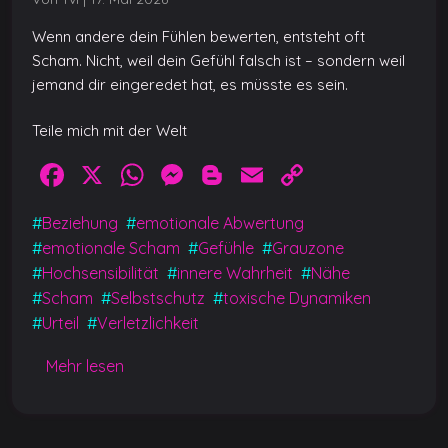
Wenn andere dein Fühlen bewerten, entsteht oft
Scham. Nicht, weil dein Gefühl falsch ist – sondern weil
jemand dir eingeredet hat, es müsste es sein.
Teile mich mit der Welt
F
X
W
M
Bl
E
C
a
h
e
o
m
o
#
Beziehung
#
emotionale Abwertung
c
at
ss
g
ai
p
#
emotionale Scham
#
Gefühle
#
Grauzone
e
s
e
g
l
y
#
Hochsensibilität
#
innere Wahrheit
#
Nähe
b
A
n
er
Li
#
Scham
#
Selbstschutz
#
toxische Dynamiken
#
Urteil
#
Verletzlichkeit
o
p
g
n
o
p
er
k
Mehr lesen
k