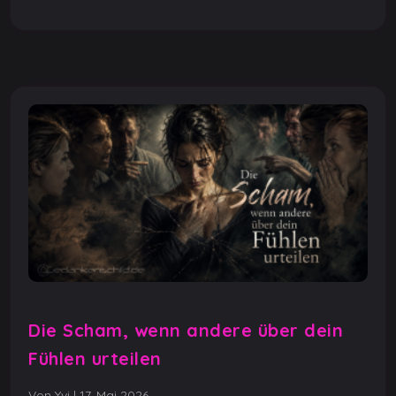
o
p
g
n
o
p
er
k
k
Die Scham, wenn andere über dein
Fühlen urteilen
Von Yvi
|
17. Mai 2026