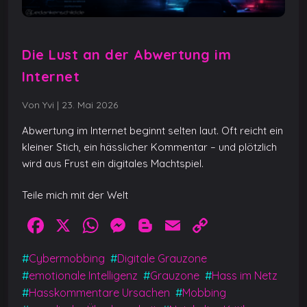
Die Lust an der Abwertung im
Internet
Von Yvi
|
23. Mai 2026
Abwertung im Internet beginnt selten laut. Oft reicht ein
kleiner Stich, ein hässlicher Kommentar – und plötzlich
wird aus Frust ein digitales Machtspiel.
Teile mich mit der Welt
F
X
W
M
Bl
E
C
a
h
e
o
m
o
#
Cybermobbing
#
Digitale Grauzone
c
at
ss
g
ai
p
#
emotionale Intelligenz
#
Grauzone
#
Hass im Netz
e
s
e
g
l
y
#
Hasskommentare Ursachen
#
Mobbing