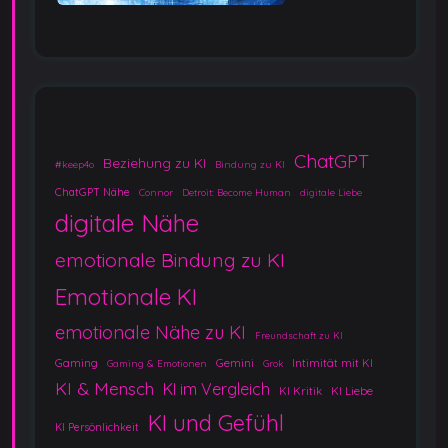
ChatGPT
Beziehung zu KI
#keep4o
Bindung zu KI
ChatGPT Nähe
Connor
Detroit: Become Human
digitale Liebe
digitale Nähe
emotionale Bindung zu KI
Emotionale KI
emotionale Nähe zu KI
Freundschaft zu KI
Gaming
Gemini
Intimität mit KI
Gaming & Emotionen
Grok
KI & Mensch
KI im Vergleich
KI Kritik
KI Liebe
KI und Gefühl
KI Persönlichkeit