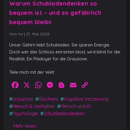
Warum Schubladendenken so
bequem ist – und so gefährlich
bequem bleibt
Von Yvi
|
21. Mai 2026
Unser Gehirn liebt Schubladen. Sie sparen Energie.
Doch wer das Schloss einrasten lässt, wird blind für die
Realität. Ein Plädoyer für die Grauzone.
Teile mich mit der Welt
F
X
W
M
Bl
E
C
a
h
e
o
m
o
#
Grauzone
#
Klischees
#
Kognitive Verzerrung
c
at
ss
g
ai
p
#
Mensch & Verhalten
#
Mensch und KI
e
s
e
g
l
y
#
Psychologie
#
Schubladendenken
b
A
n
er
Li
Mehr lesen