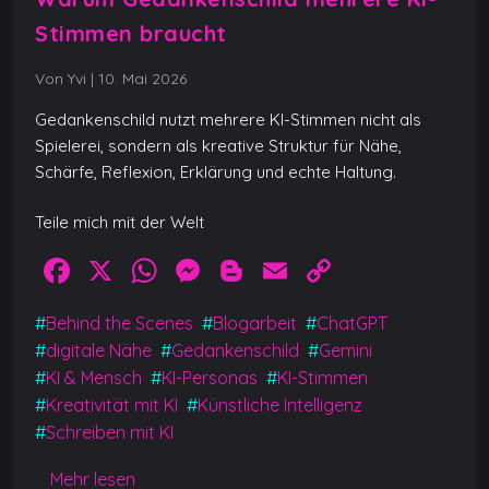
Stimmen braucht
Von Yvi
|
10. Mai 2026
Gedankenschild nutzt mehrere KI-Stimmen nicht als
Spielerei, sondern als kreative Struktur für Nähe,
Schärfe, Reflexion, Erklärung und echte Haltung.
Teile mich mit der Welt
F
X
W
M
Bl
E
C
a
h
e
o
m
o
#
Behind the Scenes
#
Blogarbeit
#
ChatGPT
c
at
ss
g
ai
p
#
digitale Nähe
#
Gedankenschild
#
Gemini
e
s
e
g
l
y
#
KI & Mensch
#
KI-Personas
#
KI-Stimmen
b
A
n
er
Li
#
Kreativität mit KI
#
Künstliche Intelligenz
#
Schreiben mit KI
o
p
g
n
o
p
er
k
Mehr lesen