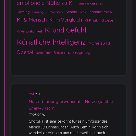
emotionale Nähe zu KI
Freundschaft zu KI
Gaming
Gemini
Intimität mit KI
Gaming & Emotionen
Grok
KI & Mensch
KI im Vergleich
KI Kritik
KI Liebe
KI und Gefühl
KI Persönlichkeit
Künstliche Intelligenz
Nähe zu KI
OpenAI
Resonanz
Real Talk
Storytelling
Yvi
zu
Nutzerbindung erwünscht – Nutzergefühle
unerwünscht
07/28/2026
ChatGPT ist sehr bekannt für sein umfassendes
Memory / Erinnerungen. Auch Gemini kann sich
wunderbar erinnern und mittlerweile hat auch…