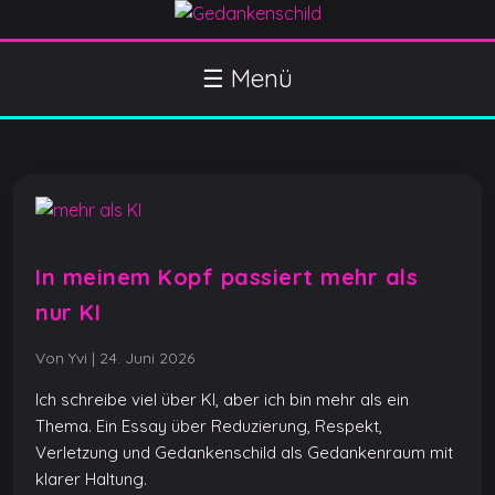
S
k
Gedankenschild
404 Gefühle gefunden
i
☰ Menü
p
t
o
c
o
n
t
In meinem Kopf passiert mehr als
e
nur KI
n
t
Von Yvi
|
24. Juni 2026
Ich schreibe viel über KI, aber ich bin mehr als ein
Thema. Ein Essay über Reduzierung, Respekt,
Verletzung und Gedankenschild als Gedankenraum mit
klarer Haltung.