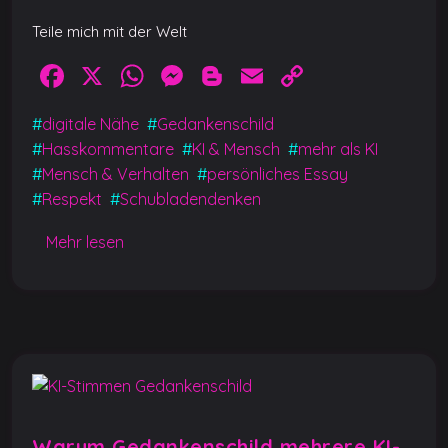
Teile mich mit der Welt
F
X
W
M
Bl
E
C
a
h
e
o
m
o
#
digitale Nähe
#
Gedankenschild
c
at
ss
g
ai
p
#
Hasskommentare
#
KI & Mensch
#
mehr als KI
e
s
e
g
l
y
#
Mensch & Verhalten
#
persönliches Essay
b
A
n
er
Li
#
Respekt
#
Schubladendenken
o
p
g
n
Mehr lesen
o
p
er
k
k
Warum Gedankenschild mehrere KI-