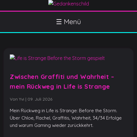
S
k
Gedankenschild
404 Gefühle gefunden
i
☰ Menü
p
t
o
c
o
n
t
Zwischen Graffiti und Wahrheit –
e
mein Rückweg in Life is Strange
n
t
Von Yvi
|
09. Juli 2026
Mein Rückweg in Life is Strange: Before the Storm.
Über Chloe, Rachel, Graffitis, Wahrheit, 34/34 Erfolge
und warum Gaming wieder zurückkehrt.