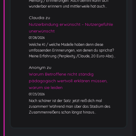
Memory / Erinnerungen. Auch Gemini kann sich
wunderbar erinnern und mittlerweile hat auch…
Claudia
zu
Nutzerbindung erwünscht – Nutzergefühle
unerwünscht
07/28/2026
Welche KI / welche Modelle haben denn diese
umfassenden Erinnerungen, von denen du sprichst?
Meine Erfahrung (Perplexity /Claude, 20 Euro-Abo)…
Anonym
zu
Warum Betroffene nicht ständig
pädagogisch wertvoll erklären müssen,
warum sie leiden
07/23/2026
Noch schöner ist der Satz: jetzt reiß dich mal
zusammen! Während man über das Stadium des
Zusammenreißens schon längst hinaus…