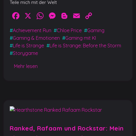
Teile mich mit der Welt
F
X
W
M
Bl
E
C
a
h
e
o
m
o
#
Achievement Run
#
Chloe Price
#
Gaming
c
at
ss
g
ai
p
#
Gaming & Emotionen
#
Gaming mit KI
e
s
e
g
l
y
#
Life is Strange
#
Life is Strange: Before the Storm
b
A
n
er
Li
#
Storygame
o
p
g
n
Mehr lesen
o
p
er
k
k
Ranked, Rafaam und Rockstar: Mein