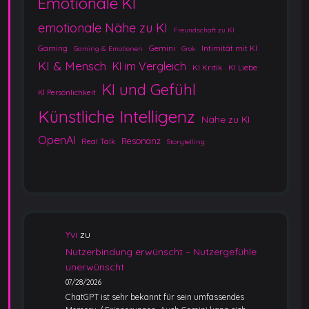
Emotionale KI
emotionale Nähe zu KI
Freundschaft zu KI
Gaming
Gemini
Intimität mit KI
Gaming & Emotionen
Grok
KI & Mensch
KI im Vergleich
KI Kritik
KI Liebe
KI und Gefühl
KI Persönlichkeit
Künstliche Intelligenz
Nähe zu KI
OpenAI
Resonanz
Real Talk
Storytelling
Yvi
zu
Nutzerbindung erwünscht – Nutzergefühle
unerwünscht
07/28/2026
ChatGPT ist sehr bekannt für sein umfassendes