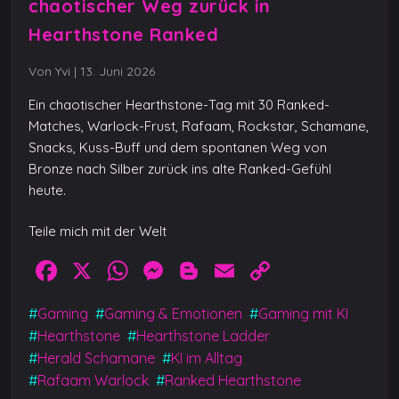
chaotischer Weg zurück in
Hearthstone Ranked
Von Yvi
|
13. Juni 2026
Ein chaotischer Hearthstone-Tag mit 30 Ranked-
Matches, Warlock-Frust, Rafaam, Rockstar, Schamane,
Snacks, Kuss-Buff und dem spontanen Weg von
Bronze nach Silber zurück ins alte Ranked-Gefühl
heute.
Teile mich mit der Welt
F
X
W
M
Bl
E
C
a
h
e
o
m
o
#
Gaming
#
Gaming & Emotionen
#
Gaming mit KI
c
at
ss
g
ai
p
#
Hearthstone
#
Hearthstone Ladder
e
s
e
g
l
y
#
Herald Schamane
#
KI im Alltag
b
A
n
er
Li
#
Rafaam Warlock
#
Ranked Hearthstone