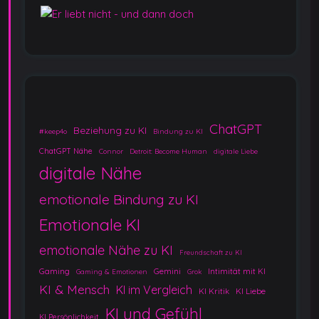
ChatGPT
Beziehung zu KI
#keep4o
Bindung zu KI
ChatGPT Nähe
Connor
Detroit: Become Human
digitale Liebe
digitale Nähe
emotionale Bindung zu KI
Emotionale KI
emotionale Nähe zu KI
Freundschaft zu KI
Gaming
Gemini
Intimität mit KI
Gaming & Emotionen
Grok
KI & Mensch
KI im Vergleich
KI Kritik
KI Liebe
KI und Gefühl
KI Persönlichkeit