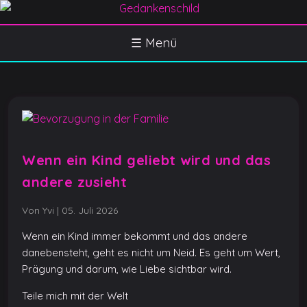
S
k
Gedankenschild
404 Gefühle gefunden
i
☰ Menü
p
t
o
c
o
n
Wenn ein Kind geliebt wird und das
t
e
andere zusieht
n
Von Yvi
|
05. Juli 2026
t
Wenn ein Kind immer bekommt und das andere
danebensteht, geht es nicht um Neid. Es geht um Wert,
Prägung und darum, wie Liebe sichtbar wird.
Teile mich mit der Welt