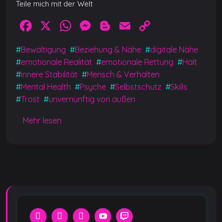
Teile mich mit der Welt
F
X
W
M
Bl
E
C
a
h
e
o
m
o
#
Bewältigung
#
Beziehung & Nähe
#
digitale Nähe
c
at
ss
g
ai
p
#
emotionale Realität
#
emotionale Rettung
#
Halt
e
s
e
g
l
y
#
innere Stabilität
#
Mensch & Verhalten
b
A
n
er
Li
#
Mental Health
#
Psyche
#
Selbstschutz
#
Skills
#
Trost
#
unvernünftig von außen
o
p
g
n
o
p
er
k
Mehr lesen
k