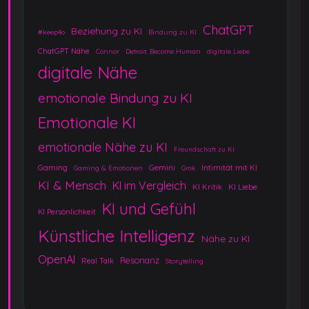
ChatGPT
Beziehung zu KI
#keep4o
Bindung zu KI
ChatGPT Nähe
Connor
Detroit: Become Human
digitale Liebe
digitale Nähe
emotionale Bindung zu KI
Emotionale KI
emotionale Nähe zu KI
Freundschaft zu KI
Gaming
Gemini
Intimität mit KI
Gaming & Emotionen
Grok
KI & Mensch
KI im Vergleich
KI Kritik
KI Liebe
KI und Gefühl
KI Persönlichkeit
Künstliche Intelligenz
Nähe zu KI
OpenAI
Resonanz
Real Talk
Storytelling