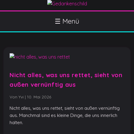
S
k
Gedankenschild
404 Gefühle gefunden
i
☰ Menü
p
t
o
c
o
n
t
Nicht alles, was uns rettet, sieht von
e
außen vernünftig aus
n
t
Von Yvi
|
10. Mai 2026
Nicht alles, was uns rettet, sieht von außen vernünftig
aus. Manchmal sind es kleine Dinge, die uns innerlich
halten.