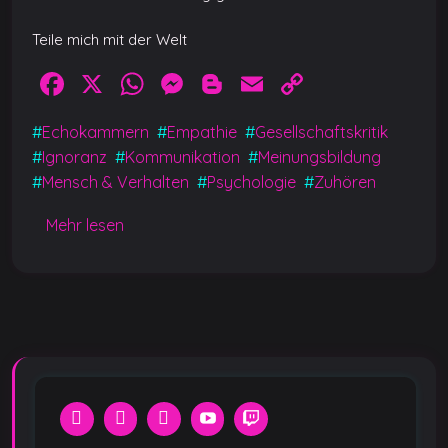
Teile mich mit der Welt
F
X
W
M
Bl
E
C
a
h
e
o
m
o
#
Echokammern
#
Empathie
#
Gesellschaftskritik
c
at
ss
g
ai
p
#
Ignoranz
#
Kommunikation
#
Meinungsbildung
e
s
e
g
l
y
#
Mensch & Verhalten
#
Psychologie
#
Zuhören
b
A
n
er
Li
Mehr lesen
o
p
g
n
o
p
er
k
k