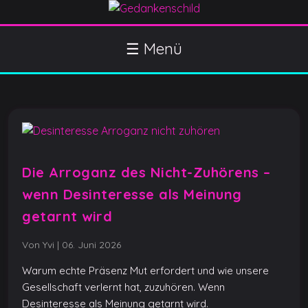
S
k
Gedankenschild
404 Gefühle gefunden
i
☰ Menü
p
t
o
c
o
n
t
Die Arroganz des Nicht-Zuhörens –
e
wenn Desinteresse als Meinung
n
t
getarnt wird
Von Yvi
|
06. Juni 2026
Warum echte Präsenz Mut erfordert und wie unsere
Gesellschaft verlernt hat, zuzuhören. Wenn
Desinteresse als Meinung getarnt wird.