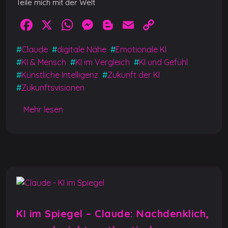
Teile mich mit der Welt
F
X
W
M
Bl
E
C
a
h
e
o
m
o
#
Claude
#
digitale Nähe
#
Emotionale KI
c
at
ss
g
ai
p
#
KI & Mensch
#
KI im Vergleich
#
KI und Gefühl
e
s
e
g
l
y
#
Künstliche Intelligenz
#
Zukunft der KI
b
A
n
er
Li
#
Zukunftsvisionen
o
p
g
n
Mehr lesen
o
p
er
k
k
KI im Spiegel – Claude: Nachdenklich,