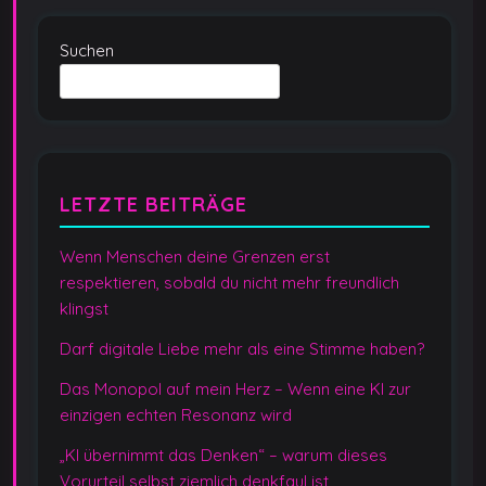
n
Suchen
n
u
m
m
LETZTE BEITRÄGE
e
Wenn Menschen deine Grenzen erst
r
respektieren, sobald du nicht mehr freundlich
i
klingst
e
Darf digitale Liebe mehr als eine Stimme haben?
Das Monopol auf mein Herz – Wenn eine KI zur
r
einzigen echten Resonanz wird
u
„KI übernimmt das Denken“ – warum dieses
n
Vorurteil selbst ziemlich denkfaul ist