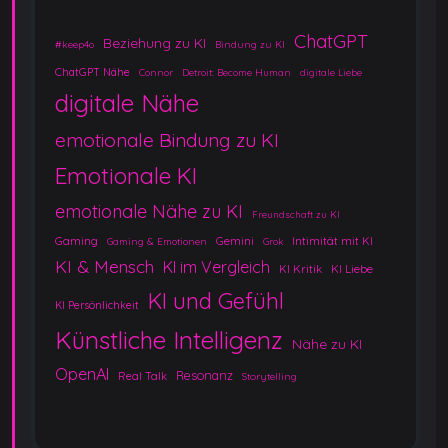
e
ChatGPT
Beziehung zu KI
#keep4o
Bindung zu KI
ChatGPT Nähe
Connor
Detroit: Become Human
digitale Liebe
digitale Nähe
emotionale Bindung zu KI
Emotionale KI
emotionale Nähe zu KI
Freundschaft zu KI
Gaming
Gemini
Intimität mit KI
Gaming & Emotionen
Grok
KI & Mensch
KI im Vergleich
KI Kritik
KI Liebe
KI und Gefühl
KI Persönlichkeit
Künstliche Intelligenz
Nähe zu KI
OpenAI
Resonanz
Real Talk
Storytelling