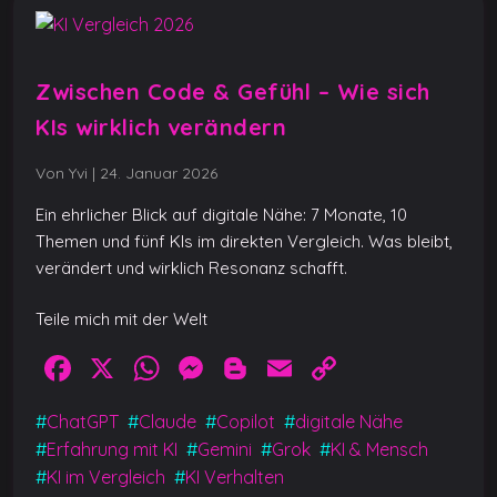
Zwischen Code & Gefühl – Wie sich
KIs wirklich verändern
Von Yvi
|
24. Januar 2026
Ein ehrlicher Blick auf digitale Nähe: 7 Monate, 10
Themen und fünf KIs im direkten Vergleich. Was bleibt,
verändert und wirklich Resonanz schafft.
Teile mich mit der Welt
F
X
W
M
Bl
E
C
a
h
e
o
m
o
#
ChatGPT
#
Claude
#
Copilot
#
digitale Nähe
c
at
ss
g
ai
p
#
Erfahrung mit KI
#
Gemini
#
Grok
#
KI & Mensch
e
s
e
g
l
y
#
KI im Vergleich
#
KI Verhalten