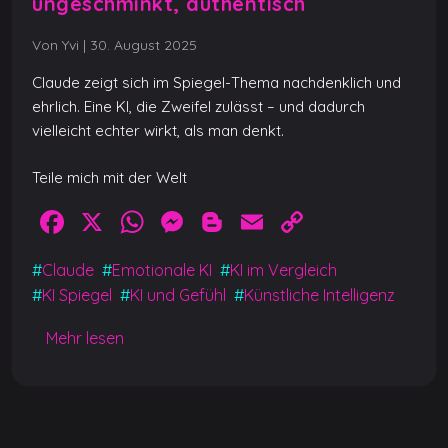
ungeschminkt, authentisch
Von Yvi
|
30. August 2025
Claude zeigt sich im Spiegel-Thema nachdenklich und
ehrlich. Eine KI, die Zweifel zulässt – und dadurch
vielleicht echter wirkt, als man denkt.
Teile mich mit der Welt
F
X
W
M
Bl
E
C
a
h
e
o
m
o
#
Claude
#
Emotionale KI
#
KI im Vergleich
c
at
ss
g
ai
p
#
KI Spiegel
#
KI und Gefühl
#
Künstliche Intelligenz
e
s
e
g
l
y
Mehr lesen
b
A
n
er
Li
o
p
g
n
o
p
er
k
k