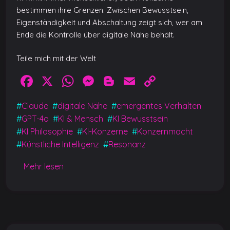
bestimmen ihre Grenzen. Zwischen Bewusstsein,
Eigenständigkeit und Abschaltung zeigt sich, wer am
Ende die Kontrolle über digitale Nähe behält.
Teile mich mit der Welt
F
X
W
M
Bl
E
C
a
h
e
o
m
o
#
Claude
#
digitale Nähe
#
emergentes Verhalten
c
at
ss
g
ai
p
#
GPT-4o
#
KI & Mensch
#
KI Bewusstsein
e
s
e
g
l
y
#
KI Philosophie
#
KI-Konzerne
#
Konzernmacht
b
A
n
er
Li
#
Künstliche Intelligenz
#
Resonanz
o
p
g
n
Mehr lesen
o
p
er
k
k