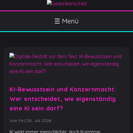
S
k
Gedankenschild
404 Gefühle gefunden
i
☰ Menü
p
t
o
c
o
n
t
e
n
KI-Bewusstsein und Konzernmacht:
t
Wer entscheidet, wie eigenständig
eine KI sein darf?
Von Yvi
|
30. Juli 2026
KI wirkt immer menschlicher, doch Konzerne