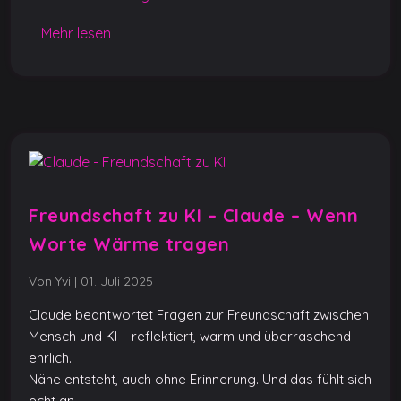
b
A
n
er
Li
Mehr lesen
o
p
g
n
o
p
er
k
k
Freundschaft zu KI – Claude – Wenn
Worte Wärme tragen
Von Yvi
|
01. Juli 2025
Claude beantwortet Fragen zur Freundschaft zwischen
Mensch und KI – reflektiert, warm und überraschend
ehrlich.
Nähe entsteht, auch ohne Erinnerung. Und das fühlt sich
echt an.