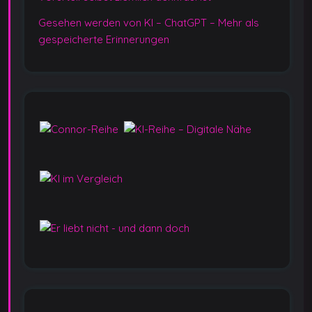
g
Gesehen werden von KI – ChatGPT – Mehr als
gespeicherte Erinnerungen
d
e
r
B
e
i
t
r
ä
g