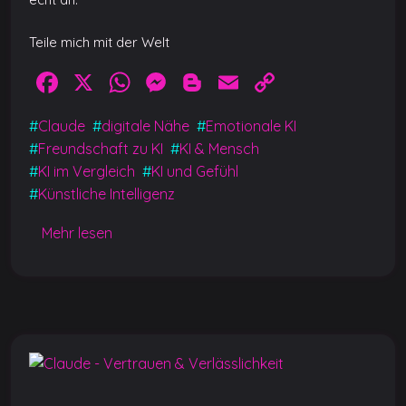
Teile mich mit der Welt
F
X
W
M
Bl
E
C
a
h
e
o
m
o
#
Claude
#
digitale Nähe
#
Emotionale KI
c
at
ss
g
ai
p
#
Freundschaft zu KI
#
KI & Mensch
e
s
e
g
l
y
#
KI im Vergleich
#
KI und Gefühl
b
A
n
er
Li
#
Künstliche Intelligenz
o
p
g
n
Mehr lesen
o
p
er
k
k