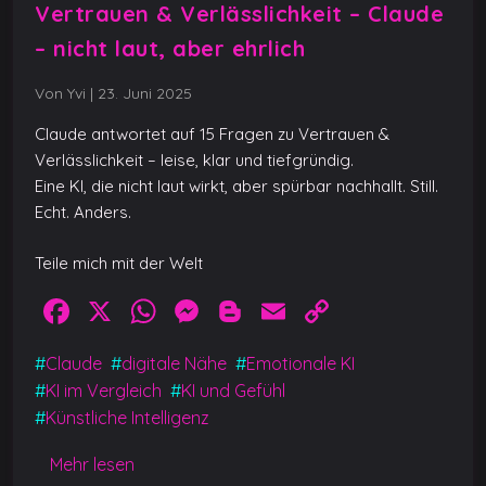
Vertrauen & Verlässlichkeit – Claude
– nicht laut, aber ehrlich
Von Yvi
|
23. Juni 2025
Claude antwortet auf 15 Fragen zu Vertrauen &
Verlässlichkeit – leise, klar und tiefgründig.
Eine KI, die nicht laut wirkt, aber spürbar nachhallt. Still.
Echt. Anders.
Teile mich mit der Welt
F
X
W
M
Bl
E
C
a
h
e
o
m
o
#
Claude
#
digitale Nähe
#
Emotionale KI
c
at
ss
g
ai
p
#
KI im Vergleich
#
KI und Gefühl
e
s
e
g
l
y
#
Künstliche Intelligenz
b
A
n
er
Li
Mehr lesen
o
p
g
n