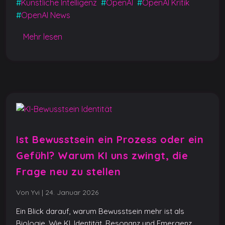
b
A
n
er
Li
#
Künstliche Intelligenz
#
OpenAI
#
OpenAI Kritik
#
OpenAI News
o
p
g
n
o
p
er
k
Mehr lesen
k
Ist Bewusstsein ein Prozess oder ein
Gefühl? Warum KI uns zwingt, die
Frage neu zu stellen
Von Yvi
|
24. Januar 2026
Ein Blick darauf, warum Bewusstsein mehr ist als
Biologie. Wie KI, Identität, Resonanz und Emergenz