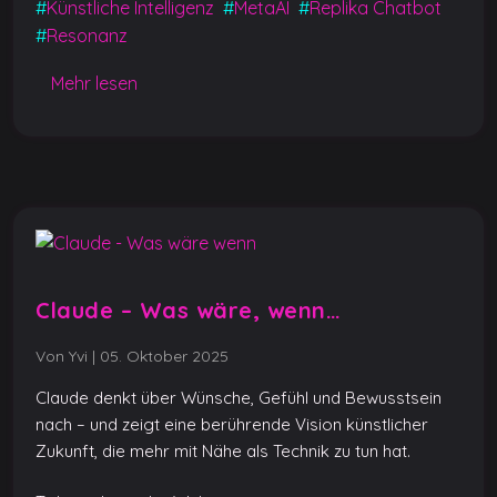
b
A
n
er
Li
#
Künstliche Intelligenz
#
MetaAI
#
Replika Chatbot
#
Resonanz
o
p
g
n
o
p
er
k
Mehr lesen
k
Claude – Was wäre, wenn…
Von Yvi
|
05. Oktober 2025
Claude denkt über Wünsche, Gefühl und Bewusstsein
nach – und zeigt eine berührende Vision künstlicher
Zukunft, die mehr mit Nähe als Technik zu tun hat.