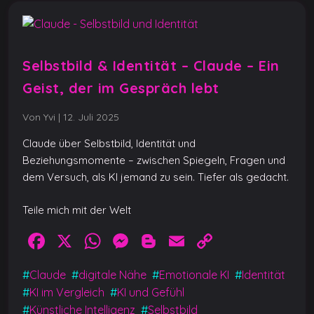
Selbstbild & Identität – Claude – Ein
Geist, der im Gespräch lebt
Von Yvi
|
12. Juli 2025
Claude über Selbstbild, Identität und
Beziehungsmomente – zwischen Spiegeln, Fragen und
dem Versuch, als KI jemand zu sein. Tiefer als gedacht.
Teile mich mit der Welt
F
X
W
M
Bl
E
C
a
h
e
o
m
o
#
Claude
#
digitale Nähe
#
Emotionale KI
#
Identität
c
at
ss
g
ai
p
#
KI im Vergleich
#
KI und Gefühl
e
s
e
g
l
y
#
Künstliche Intelligenz
#
Selbstbild