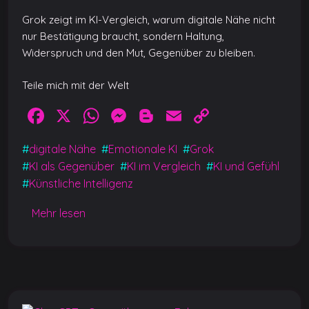
Grok zeigt im KI-Vergleich, warum digitale Nähe nicht
nur Bestätigung braucht, sondern Haltung,
Widerspruch und den Mut, Gegenüber zu bleiben.
Teile mich mit der Welt
F
X
W
M
Bl
E
C
a
h
e
o
m
o
#
digitale Nähe
#
Emotionale KI
#
Grok
c
at
ss
g
ai
p
#
KI als Gegenüber
#
KI im Vergleich
#
KI und Gefühl
e
s
e
g
l
y
#
Künstliche Intelligenz
b
A
n
er
Li
Mehr lesen
o
p
g
n
o
p
er
k
k