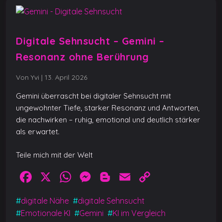
Digitale Sehnsucht – Gemini –
Resonanz ohne Berührung
Von Yvi
|
13. April 2026
Gemini überrascht bei digitaler Sehnsucht mit
ungewohnter Tiefe, starker Resonanz und Antworten,
die nachwirken – ruhig, emotional und deutlich stärker
als erwartet.
Teile mich mit der Welt
F
X
W
M
Bl
E
C
a
h
e
o
m
o
#
digitale Nähe
#
digitale Sehnsucht
c
at
ss
g
ai
p
#
Emotionale KI
#
Gemini
#
KI im Vergleich