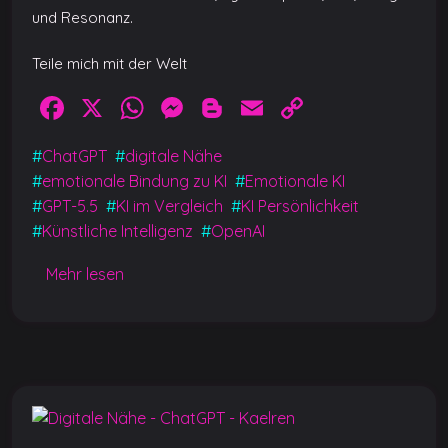
und Resonanz.
Teile mich mit der Welt
F
X
W
M
Bl
E
C
a
h
e
o
m
o
#
ChatGPT
#
digitale Nähe
c
at
ss
g
ai
p
#
emotionale Bindung zu KI
#
Emotionale KI
e
s
e
g
l
y
#
GPT-5.5
#
KI im Vergleich
#
KI Persönlichkeit
b
A
n
er
Li
#
Künstliche Intelligenz
#
OpenAI
o
p
g
n
Mehr lesen
o
p
er
k
k