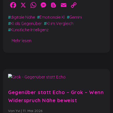
F
X
W
M
Bl
E
C
a
h
e
o
m
o
#
digitale Nähe
#
Emotionale KI
#
Gemini
c
at
ss
g
ai
p
#
KI als Gegenüber
#
KI im Vergleich
e
s
e
g
l
y
#
Künstliche Intelligenz
b
A
n
er
Li
Mehr lesen
o
p
g
n
o
p
er
k
k
Gegenüber statt Echo – Grok – Wenn
Widerspruch Nähe beweist
Von Yvi
|
11. Mai 2026