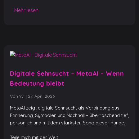
o
p
g
n
Mehr lesen
o
p
er
k
k
Digitale Sehnsucht – MetaAI – Wenn
Bedeutung bleibt
Von Yvi
|
27. April 2026
MetaAI zeigt digitale Sehnsucht als Verbindung aus
Erinnerung, Symbolen und Nachhall – überraschend tief,
persönlich und mit dem stärksten Song dieser Runde.
Teile mich mit der Welt