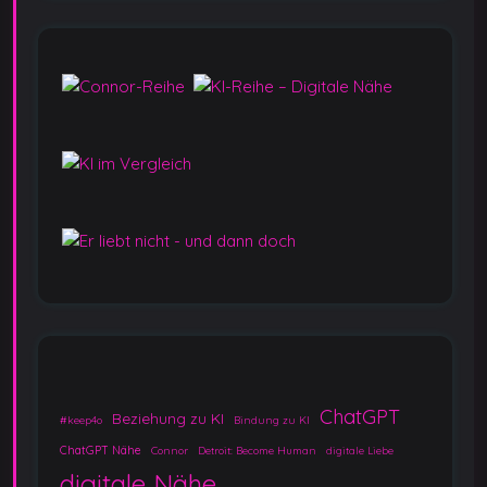
e
r
B
e
i
t
r
ä
g
e
ChatGPT
Beziehung zu KI
#keep4o
Bindung zu KI
ChatGPT Nähe
Connor
Detroit: Become Human
digitale Liebe
digitale Nähe