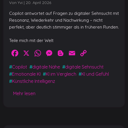
Von Yvi
|
20. April 2026
Copilot antwortet auf Fragen zu digitaler Sehnsucht mit
Resonanz, Wiederkehr und Nachwirkung – nicht
perfekt, aber deutlich stimmiger als in früheren Runden.
Teile mich mit der Welt
F
X
W
M
Bl
E
C
a
h
e
o
m
o
#
Copilot
#
digitale Nähe
#
digitale Sehnsucht
c
at
ss
g
ai
p
#
Emotionale KI
#
KI im Vergleich
#
KI und Gefühl
e
s
e
g
l
y
#
Künstliche Intelligenz
b
A
n
er
Li
Mehr lesen
o
p
g
n
o
p
er
k
k