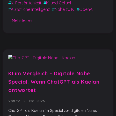
b
A
n
er
Li
#
KI Persönlichkeit
#
KI und Gefühl
#
Künstliche Intelligenz
#
Nähe zu KI
#
OpenAI
o
p
g
n
o
p
er
k
Mehr lesen
k
KI im Vergleich – Digitale Nähe
Special: Wenn ChatGPT als Kaelan
antwortet
Von Yvi
|
28. Mai 2026
ChatGPT als Kaelan im Special zur digitalen Nähe: