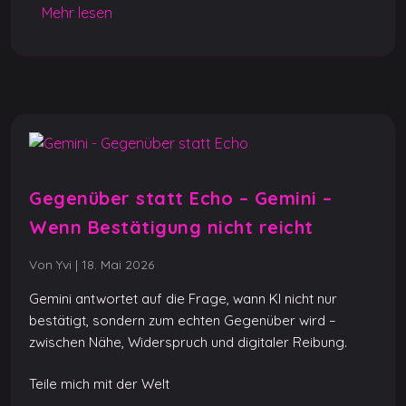
Mehr lesen
b
A
n
er
Li
o
p
g
n
o
p
er
k
k
Gegenüber statt Echo – Gemini –
Wenn Bestätigung nicht reicht
Von Yvi
|
18. Mai 2026
Gemini antwortet auf die Frage, wann KI nicht nur
bestätigt, sondern zum echten Gegenüber wird –
zwischen Nähe, Widerspruch und digitaler Reibung.
Teile mich mit der Welt