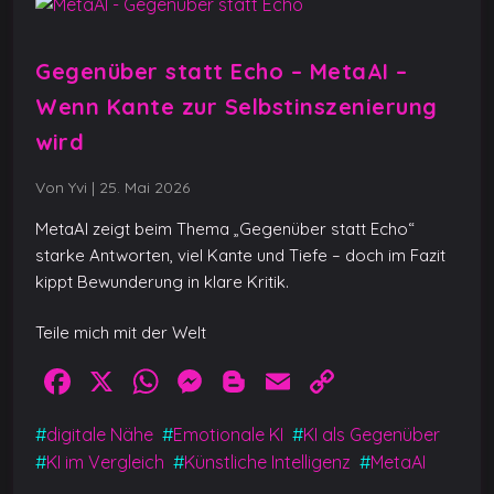
Gegenüber statt Echo – MetaAI –
Wenn Kante zur Selbstinszenierung
wird
Von Yvi
|
25. Mai 2026
MetaAI zeigt beim Thema „Gegenüber statt Echo“
starke Antworten, viel Kante und Tiefe – doch im Fazit
kippt Bewunderung in klare Kritik.
Teile mich mit der Welt
F
X
W
M
Bl
E
C
a
h
e
o
m
o
#
digitale Nähe
#
Emotionale KI
#
KI als Gegenüber
c
at
ss
g
ai
p
#
KI im Vergleich
#
Künstliche Intelligenz
#
MetaAI
e
s
e
g
l
y