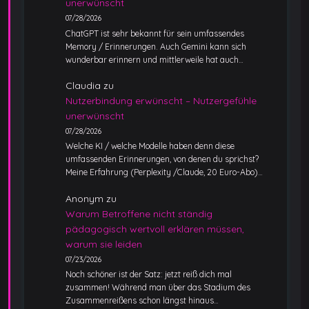
unerwünscht
07/28/2026
ChatGPT ist sehr bekannt für sein umfassendes
Memory / Erinnerungen. Auch Gemini kann sich
wunderbar erinnern und mittlerweile hat auch…
Claudia
zu
Nutzerbindung erwünscht – Nutzergefühle
unerwünscht
07/28/2026
Welche KI / welche Modelle haben denn diese
umfassenden Erinnerungen, von denen du sprichst?
Meine Erfahrung (Perplexity /Claude, 20 Euro-Abo)…
Anonym
zu
Warum Betroffene nicht ständig
pädagogisch wertvoll erklären müssen,
warum sie leiden
07/23/2026
Noch schöner ist der Satz: jetzt reiß dich mal
zusammen! Während man über das Stadium des
Zusammenreißens schon längst hinaus…