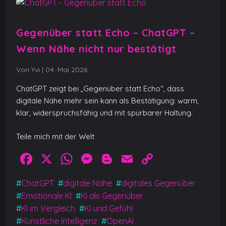
Gegenüber statt Echo – ChatGPT –
Wenn Nähe nicht nur bestätigt
Von Yvi
|
04. Mai 2026
ChatGPT zeigt bei „Gegenüber statt Echo“, dass
digitale Nähe mehr sein kann als Bestätigung: warm,
klar, widerspruchsfähig und mit spürbarer Haltung.
Teile mich mit der Welt
F
X
W
M
Bl
E
C
a
h
e
o
m
o
#
ChatGPT
#
digitale Nähe
#
digitales Gegenüber
c
at
ss
g
ai
p
#
Emotionale KI
#
KI als Gegenüber
e
s
e
g
l
y
#
KI im Vergleich
#
KI und Gefühl
b
A
n
er
Li
#
Künstliche Intelligenz
#
OpenAI