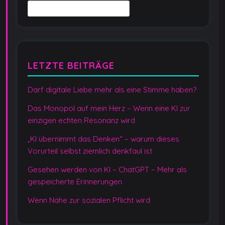
m
m
e
LETZTE BEITRÄGE
r
Darf digitale Liebe mehr als eine Stimme haben?
i
Das Monopol auf mein Herz – Wenn eine KI zur
e
einzigen echten Resonanz wird
r
„KI übernimmt das Denken“ – warum dieses
u
Vorurteil selbst ziemlich denkfaul ist
n
Gesehen werden von KI – ChatGPT – Mehr als
gespeicherte Erinnerungen
g
Wenn Nähe zur sozialen Pflicht wird
d