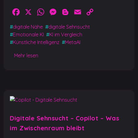
F
X
W
M
Bl
E
C
a
h
e
o
m
o
#
digitale Nähe
#
digitale Sehnsucht
c
at
ss
g
ai
p
#
Emotionale KI
#
KI im Vergleich
e
s
e
g
l
y
#
Künstliche Intelligenz
#
MetaAI
b
A
n
er
Li
Mehr lesen
o
p
g
n
o
p
er
k
k
Digitale Sehnsucht – Copilot – Was
im Zwischenraum bleibt