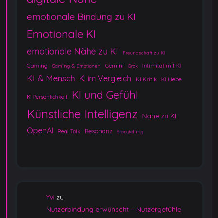
emotionale Bindung zu KI
Emotionale KI
emotionale Nähe zu KI
Freundschaft zu KI
Gaming
Gemini
Intimität mit KI
Gaming & Emotionen
Grok
KI & Mensch
KI im Vergleich
KI Kritik
KI Liebe
KI und Gefühl
KI Persönlichkeit
Künstliche Intelligenz
Nähe zu KI
OpenAI
Resonanz
Real Talk
Storytelling
Yvi
zu
Nutzerbindung erwünscht – Nutzergefühle