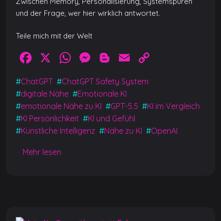
Zwischen Memory, Personalisierung, Systemspuren
und der Frage, wer hier wirklich antwortet.
Teile mich mit der Welt
F
X
W
M
Bl
E
C
a
h
e
o
m
o
#
ChatGPT
#
ChatGPT Safety System
c
at
ss
g
ai
p
#
digitale Nähe
#
Emotionale KI
e
s
e
g
l
y
#
emotionale Nähe zu KI
#
GPT-5.5
#
KI im Vergleich
b
A
n
er
Li
#
KI Persönlichkeit
#
KI und Gefühl
#
Künstliche Intelligenz
#
Nähe zu KI
#
OpenAI
o
p
g
n
o
p
er
k
Mehr lesen
k