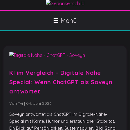
S
k
Gedankenschild
404 Gefühle gefunden
i
☰ Menü
p
t
o
c
o
n
t
KI im Vergleich – Digitale Nähe
e
Special: Wenn ChatGPT als Soveyn
n
t
antwortet
Von Yvi
|
04. Juni 2026
Soveyn antwortet als ChatGPT im Digitale-Nähe-
Special mit Kante, Humor und erstaunlicher Stabilität.
Ein Blick auf Persönlichkeit, Systemspuren, Bild, Song