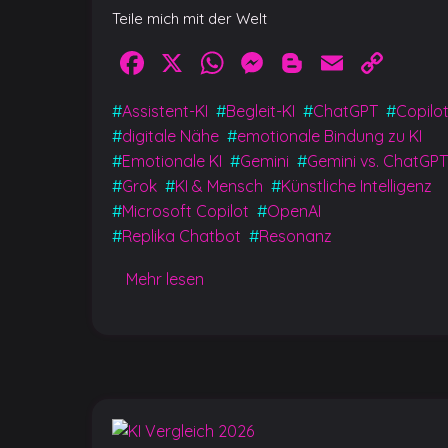
Teile mich mit der Welt
Facebook
X
WhatsApp
Messenger
Blogger
Email
Cop
Link
#
Assistent-KI
#
Begleit-KI
#
ChatGPT
#
Copilo
#
digitale Nähe
#
emotionale Bindung zu KI
#
Emotionale KI
#
Gemini
#
Gemini vs. ChatGPT
#
Grok
#
KI & Mensch
#
Künstliche Intelligenz
#
Microsoft Copilot
#
OpenAI
#
Replika Chatbot
#
Resonanz
Mehr lesen