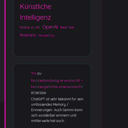
Künstliche
Intelligenz
y
OpenAI
Nähe zu KI
Real Talk
Resonanz
Storytelling
Yvi
zu
Nutzerbindung erwünscht –
Nutzergefühle unerwünscht
07/28/2026
ChatGPT ist sehr bekannt für sein
umfassendes Memory /
Erinnerungen. Auch Gemini kann
sich wunderbar erinnern und
mittlerweile hat auch…