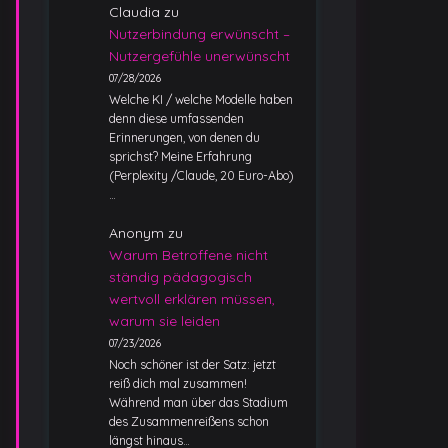
Claudia
zu
Nutzerbindung erwünscht –
Nutzergefühle unerwünscht
07/28/2026
Welche KI / welche Modelle haben
denn diese umfassenden
Erinnerungen, von denen du
sprichst? Meine Erfahrung
(Perplexity /Claude, 20 Euro-Abo)
…
Anonym
zu
Warum Betroffene nicht
ständig pädagogisch
wertvoll erklären müssen,
warum sie leiden
07/23/2026
Noch schöner ist der Satz: jetzt
reiß dich mal zusammen!
Während man über das Stadium
des Zusammenreißens schon
längst hinaus…