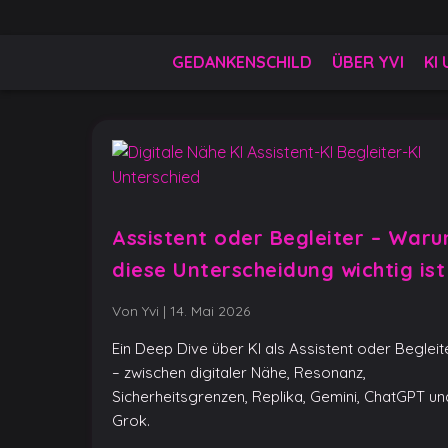
Skip
to
Gedankenschild
404 Gefühle gefunden
content
GEDANKENSCHILD
ÜBER YVI
KI
Assistent oder Begleiter – War
diese Unterscheidung wichtig ist
Von Yvi
|
14. Mai 2026
Ein Deep Dive über KI als Assistent oder Begleit
– zwischen digitaler Nähe, Resonanz,
Sicherheitsgrenzen, Replika, Gemini, ChatGPT un
Grok.