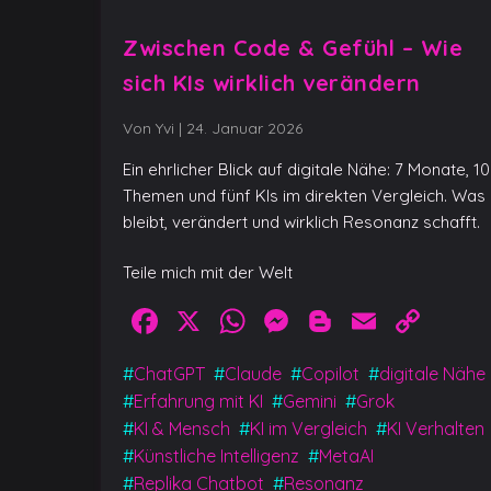
Zwischen Code & Gefühl – Wie
sich KIs wirklich verändern
Von Yvi
|
24. Januar 2026
Ein ehrlicher Blick auf digitale Nähe: 7 Monate, 10
Themen und fünf KIs im direkten Vergleich. Was
bleibt, verändert und wirklich Resonanz schafft.
Teile mich mit der Welt
Facebook
X
WhatsApp
Messenger
Blogger
Email
Cop
Link
#
ChatGPT
#
Claude
#
Copilot
#
digitale Nähe
#
Erfahrung mit KI
#
Gemini
#
Grok
#
KI & Mensch
#
KI im Vergleich
#
KI Verhalten
#
Künstliche Intelligenz
#
MetaAI
#
Replika Chatbot
#
Resonanz