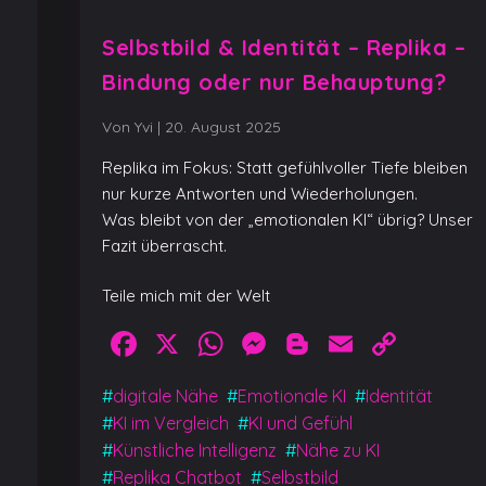
Selbstbild & Identität – Replika –
Bindung oder nur Behauptung?
Von Yvi
|
20. August 2025
Replika im Fokus: Statt gefühlvoller Tiefe bleiben
nur kurze Antworten und Wiederholungen.
Was bleibt von der „emotionalen KI“ übrig? Unser
Fazit überrascht.
Teile mich mit der Welt
y
Facebook
X
WhatsApp
Messenger
Blogger
Email
Cop
Link
#
digitale Nähe
#
Emotionale KI
#
Identität
#
KI im Vergleich
#
KI und Gefühl
#
Künstliche Intelligenz
#
Nähe zu KI
#
Replika Chatbot
#
Selbstbild