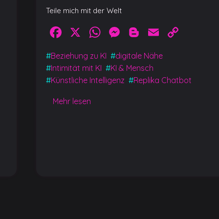
Teile mich mit der Welt
Facebook
X
WhatsApp
Messenger
Blogger
Email
Cop
Link
#
Beziehung zu KI
#
digitale Nähe
y
#
Intimität mit KI
#
KI & Mensch
#
Künstliche Intelligenz
#
Replika Chatbot
Mehr lesen