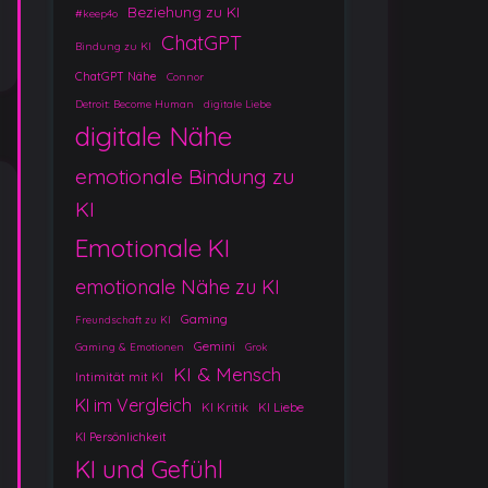
Beziehung zu KI
#keep4o
ChatGPT
Bindung zu KI
ChatGPT Nähe
Connor
Detroit: Become Human
digitale Liebe
digitale Nähe
emotionale Bindung zu
KI
Emotionale KI
emotionale Nähe zu KI
Gaming
Freundschaft zu KI
Gemini
Gaming & Emotionen
Grok
KI & Mensch
Intimität mit KI
KI im Vergleich
KI Kritik
KI Liebe
KI Persönlichkeit
KI und Gefühl