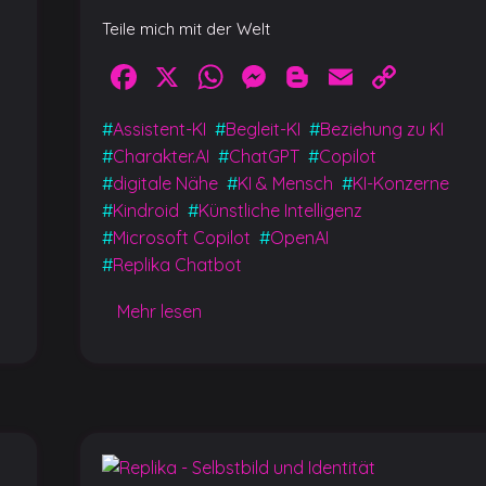
Teile mich mit der Welt
y
Facebook
X
WhatsApp
Messenger
Blogger
Email
Cop
Link
t
#
Assistent-KI
#
Begleit-KI
#
Beziehung zu KI
#
Charakter.AI
#
ChatGPT
#
Copilot
#
digitale Nähe
#
KI & Mensch
#
KI-Konzerne
#
Kindroid
#
Künstliche Intelligenz
#
Microsoft Copilot
#
OpenAI
#
Replika Chatbot
Mehr lesen