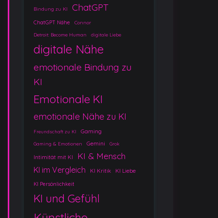
ChatGPT
Bindung zu KI
ChatGPT Nähe
Connor
Detroit: Become Human
digitale Liebe
digitale Nähe
emotionale Bindung zu
KI
Emotionale KI
emotionale Nähe zu KI
Gaming
Freundschaft zu KI
Gemini
Gaming & Emotionen
Grok
KI & Mensch
Intimität mit KI
KI im Vergleich
KI Kritik
KI Liebe
KI Persönlichkeit
KI und Gefühl
Künstliche