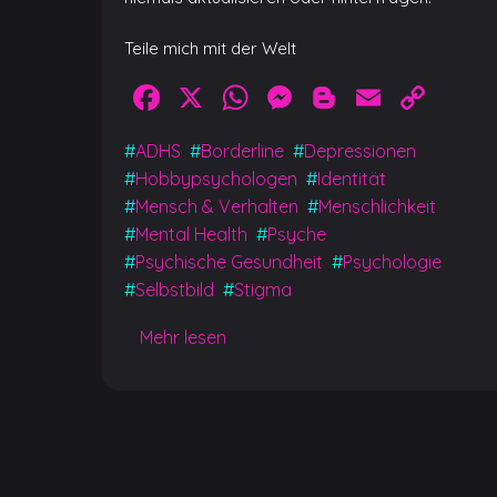
Teile mich mit der Welt
Facebook
X
WhatsApp
Messenger
Blogger
Email
Cop
Link
#
ADHS
#
Borderline
#
Depressionen
#
Hobbypsychologen
#
Identität
#
Mensch & Verhalten
#
Menschlichkeit
#
Mental Health
#
Psyche
#
Psychische Gesundheit
#
Psychologie
#
Selbstbild
#
Stigma
Mehr lesen