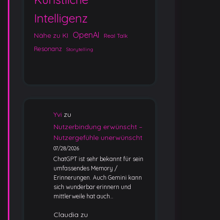
Intelligenz
OpenAI
Nähe zu KI
Real Talk
Resonanz
Storytelling
Yvi
zu
Nutzerbindung erwünscht –
Nutzergefühle unerwünscht
07/28/2026
ChatGPT ist sehr bekannt für sein
umfassendes Memory /
Erinnerungen. Auch Gemini kann
sich wunderbar erinnern und
mittlerweile hat auch…
Claudia
zu