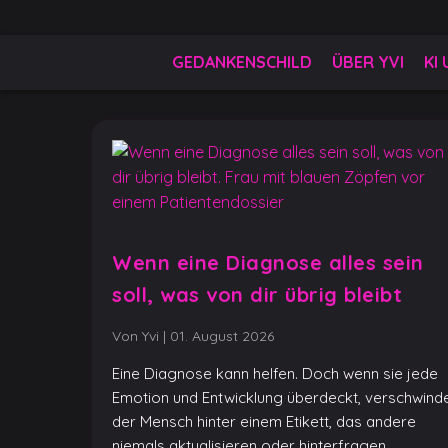
Skip
to
Gedankenschild
404 Gefühle gefunden
content
GEDANKENSCHILD
ÜBER YVI
KI
Wenn eine Diagnose alles sein
soll, was von dir übrig bleibt
Von Yvi
|
01. August 2026
Eine Diagnose kann helfen. Doch wenn sie jede
Emotion und Entwicklung überdeckt, verschwind
der Mensch hinter einem Etikett, das andere
niemals aktualisieren oder hinterfragen.