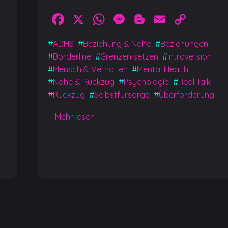
Facebook
X
WhatsApp
Messenger
Blogger
Email
Cop
Link
y
#
ADHS
#
Beziehung & Nähe
#
Beziehungen
#
Borderline
#
Grenzen setzen
#
Introversion
#
Mensch & Verhalten
#
Mental Health
#
Nähe & Rückzug
#
Psychologie
#
Real Talk
#
Rückzug
#
Selbstfürsorge
#
Überforderung
Mehr lesen