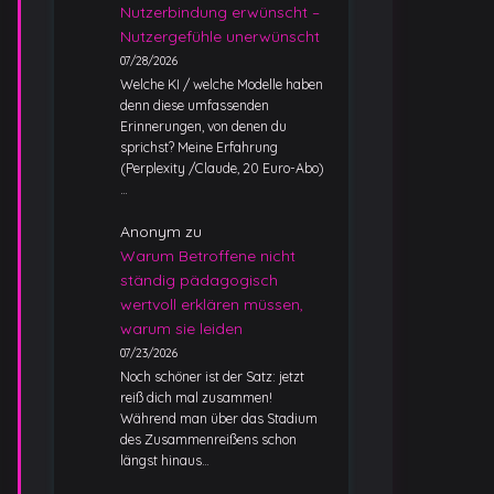
Nutzerbindung erwünscht –
Nutzergefühle unerwünscht
07/28/2026
Welche KI / welche Modelle haben
denn diese umfassenden
Erinnerungen, von denen du
sprichst? Meine Erfahrung
(Perplexity /Claude, 20 Euro-Abo)
…
Anonym
zu
Warum Betroffene nicht
ständig pädagogisch
wertvoll erklären müssen,
warum sie leiden
07/23/2026
Noch schöner ist der Satz: jetzt
reiß dich mal zusammen!
Während man über das Stadium
des Zusammenreißens schon
längst hinaus…