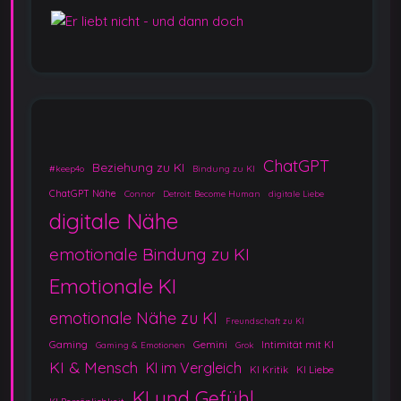
ChatGPT
Beziehung zu KI
#keep4o
Bindung zu KI
ChatGPT Nähe
Connor
Detroit: Become Human
digitale Liebe
digitale Nähe
emotionale Bindung zu KI
Emotionale KI
emotionale Nähe zu KI
Freundschaft zu KI
Gaming
Gemini
Intimität mit KI
Gaming & Emotionen
Grok
KI & Mensch
KI im Vergleich
KI Kritik
KI Liebe
KI und Gefühl