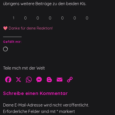
übrigens weitere Beiträge zu den beiden KIs.
0
0
0
0
0
0
1
💖 Danke für deine Reaktion!
Gefällt mir:
W
i
r
Teile mich mit der Welt
d
g
F
X
W
M
Bl
E
C
e
a
h
e
o
m
o
l
Schreibe einen Kommentar
c
at
ss
g
ai
p
a
d
e
s
e
g
l
y
Deine E-Mail-Adresse wird nicht veröffentlicht.
e
b
A
n
er
Li
Erforderliche Felder sind mit
*
markiert
n