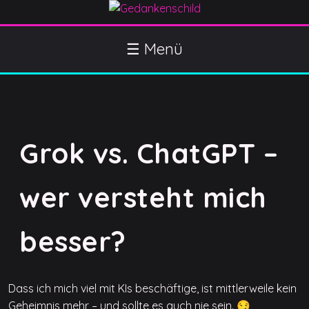
S
k
Gedankenschild
404 Gefühle gefunden
i
☰ Menü
p
t
o
c
o
Grok vs. ChatGPT –
n
t
e
wer versteht mich
n
t
besser?
Dass ich mich viel mit KIs beschäftige, ist mittlerweile kein
Geheimnis mehr – und sollte es auch nie sein. 😏