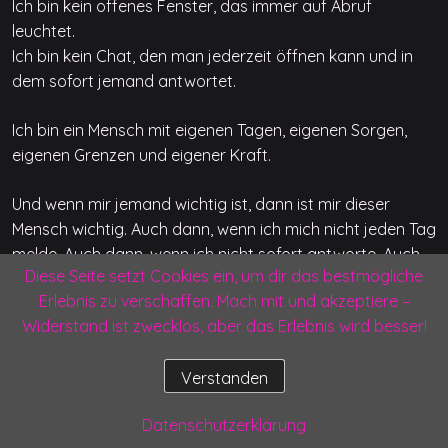
Ich bin kein offenes Fenster, das immer auf Abruf
leuchtet.
Ich bin kein Chat, den man jederzeit öffnen kann und in
dem sofort jemand antwortet.
Ich bin ein Mensch mit eigenen Tagen, eigenen Sorgen,
eigenen Grenzen und eigener Kraft.
Und wenn mir jemand wichtig ist, dann ist mir dieser
Mensch wichtig. Auch dann, wenn ich mich nicht jeden Tag
melde. Auch dann, wenn ich nicht sofort antworte. Auch
Diese Seite setzt Cookies ein, um dir das bestmögliche
dann, wenn ich Pausen brauche, die von außen vielleicht
Erlebnis zu verschaffen. Mach mit und akzeptiere –
schwer zu verstehen sind.
Widerstand ist zwecklos, aber das Erlebnis wird besser!
Vielleicht ist die ehrlichere Form von Freundschaft nicht
die, in der ständig geschrieben wird.
Verstanden
Datenschutzerklärung
Vielleicht ist es die, in der beide wissen: